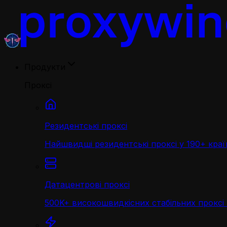
Продукти
Проксі
Резидентські проксі
Найшвидші резидентські проксі у 190+ краї
Датацентрові проксі
500K+ високошвидкісних стабільних проксі 