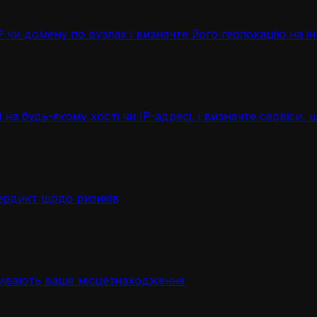
чи домену по вузлах і визначте його геолокацію на ін
 на будь-якому хості чи IP-адресі, і визначте сервіси
ердикт щодо ризиків
ривають ваше місцезнаходження