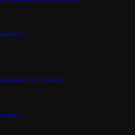
 швидкості
інформацію про IP-адресу
інтернету