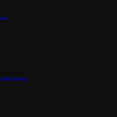
аних.
треби бізнесу.