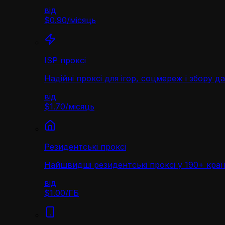
від
$0.90
/
місяць
ISP проксі
Надійні проксі для ігор, соцмереж і збору д
від
$1.70
/
місяць
Резидентські проксі
Найшвидші резидентські проксі у 190+ краї
від
$1.00
/
ГБ