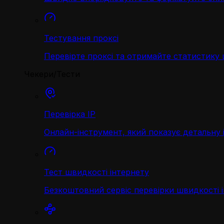
Тестування проксі
Перевірте проксі та отримайте статистику
Чекери/Тести
Перевірка IP
Онлайн-інструмент, який показує детальну 
Тест швидкості інтернету
Безкоштовний сервіс перевірки швидкості 