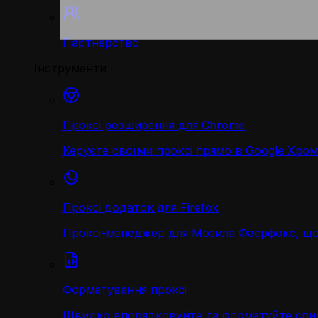
Партнерство
Інструменти
Проксі розширення для Chrome
Керуєте своїми проксі прямо в Google Хром
Проксі додаток для Firefox
Проксі-менеджер для Мозила Фаєрфокс, що
Форматування проксі
Швидко впорядковуйте та форматуйте спис