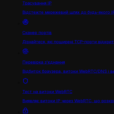
Трасування IP
Відстежте мережевий шлях до будь-якого IP 
Сканер портів
Дізнайтеся, які поширені TCP-порти відкриті
Перевірка з'єднання
Відбиток браузера, витоки WebRTC/DNS і в
Тест на витоки WebRTC
Виявляє витоки IP через WebRTC, що розк