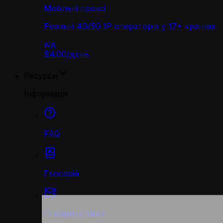
Мобільні проксі
Реальні 4G/5G IP операторів у 17+ країнах.
від
$4.00
/
день
Ресурси
Інформація
FAQ
Глосарій
Створити тікет