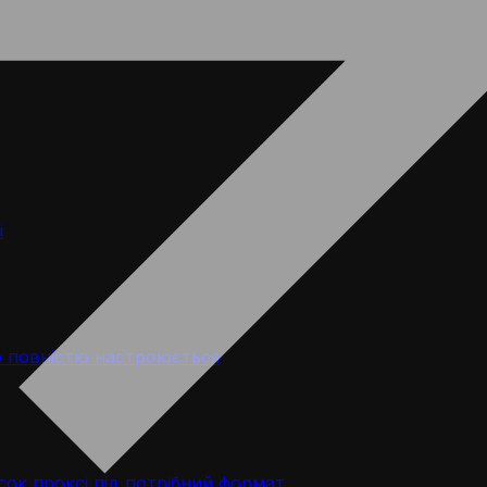
і
 повністю настроюється
ок проксі під потрібний формат