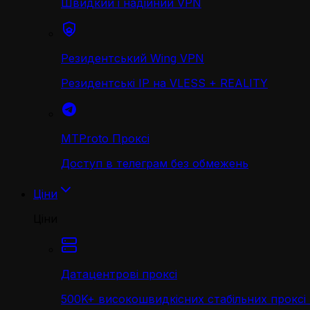
Швидкий і надійний VPN
Резидентський Wing VPN
Резидентські IP на VLESS + REALITY
MTProto Проксі
Доступ в телеграм без обмежень
Ціни
Ціни
Датацентрові проксі
500K+ високошвидкісних стабільних проксі 