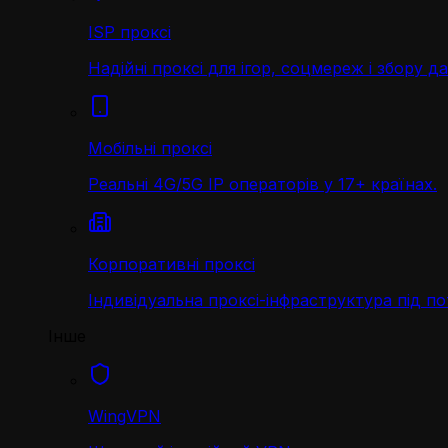
ISP проксі
Надійні проксі для ігор, соцмереж і збору д
Мобільні проксі
Реальні 4G/5G IP операторів у 17+ країнах.
Корпоративні проксі
Індивідуальна проксі-інфраструктура під по
Інше
WingVPN