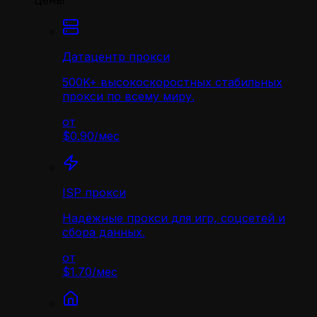
Цены
Датацентр прокси
500K+ высокоскоростных стабильных
прокси по всему миру.
от
$0.90
/
мес
ISP прокси
Надёжные прокси для игр, соцсетей и
сбора данных.
от
$1.70
/
мес