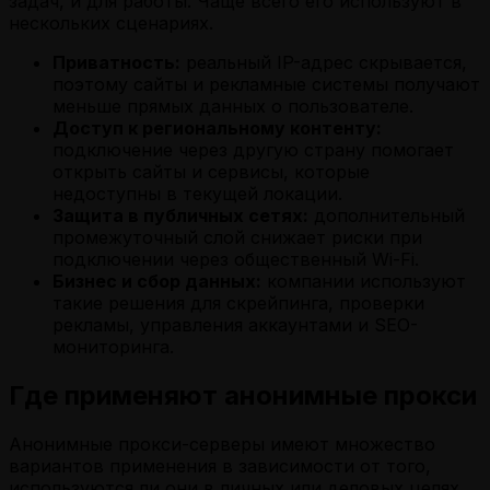
задач, и для работы. Чаще всего его используют в
нескольких сценариях.
Приватность:
реальный IP-адрес скрывается,
поэтому сайты и рекламные системы получают
меньше прямых данных о пользователе.
Доступ к региональному контенту:
подключение через другую страну помогает
открыть сайты и сервисы, которые
недоступны в текущей локации.
Защита в публичных сетях:
дополнительный
промежуточный слой снижает риски при
подключении через общественный Wi-Fi.
Бизнес и сбор данных:
компании используют
такие решения для скрейпинга, проверки
рекламы, управления аккаунтами и SEO-
мониторинга.
Где применяют анонимные прокси
Анонимные прокси-серверы имеют множество
вариантов применения в зависимости от того,
используются ли они в личных или деловых целях.