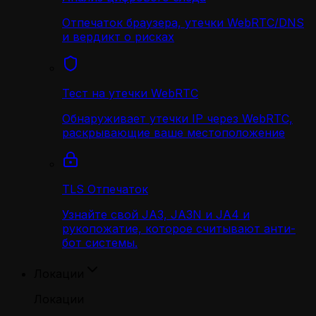
Отпечаток браузера, утечки WebRTC/DNS
и вердикт о рисках
Тест на утечки WebRTC
Обнаруживает утечки IP через WebRTC,
раскрывающие ваше местоположение
TLS Отпечаток
Узнайте свой JA3, JA3N и JA4 и
рукопожатие, которое считывают анти-
бот системы.
Локации
Локации