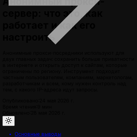
Анонимный прокси-
сервер: что это, как
работает и как его
настроить
Анонимные прокси-посредники используют для
двух главных задач: сохранить больше приватности
в интернете и открыть доступ к сайтам, которые
ограничены по региону. Инструмент подходит
частным пользователям, компаниям, маркетологам,
разработчикам и всем, кому нужен контроль над
тем, с какого IP-адреса идут запросы.
Опубликовано:
24 мая 2026 г.
Время чтения:
9
мин
Обновлено:
28 мая 2026 г.
Основные выводы