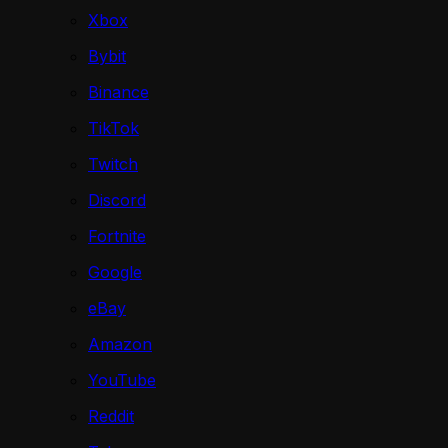
Xbox
Bybit
Binance
TikTok
Twitch
Discord
Fortnite
Google
eBay
Amazon
YouTube
Reddit