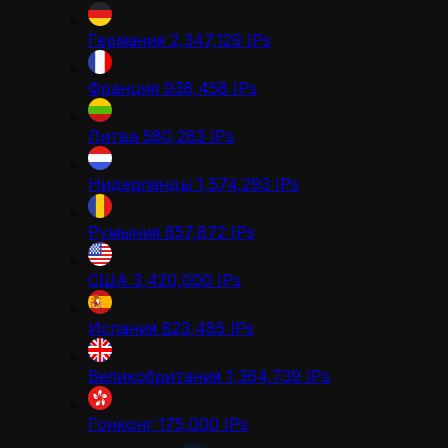
Германия
2,347,129
IPs
Франция
938,458
IPs
Литва
580,283
IPs
Нидерланды
1,574,293
IPs
Румыния
657,872
IPs
США
3,420,000
IPs
Испания
823,485
IPs
Великобритания
1,364,739
IPs
Гонконг
175,000
IPs