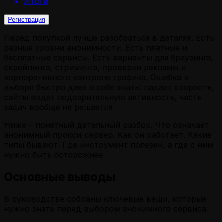
Итоги
Регистрация
Перед покупкой лучше разобраться в деталях. Есть
разные уровни анонимности. Есть платные и
бесплатные сервисы. Есть варианты для браузинга,
скрейпинга, стриминга, проверки рекламы и
корпоративного контроля трафика. Ошибка в
выборе быстро дает о себе знать: падает скорость,
сайты видят подозрительную активность, часть
задач вообще не решается.
Ниже – понятный детальный разбор. Что означает
анонимный прокси-сервер. Как он работает. Какие
типы бывают. Где инструмент полезен, а где с ним
нужно быть осторожнее.
Основные выводы
В руководстве собраны ключевые вещи, которые
нужно знать перед выбором анонимного сервиса.