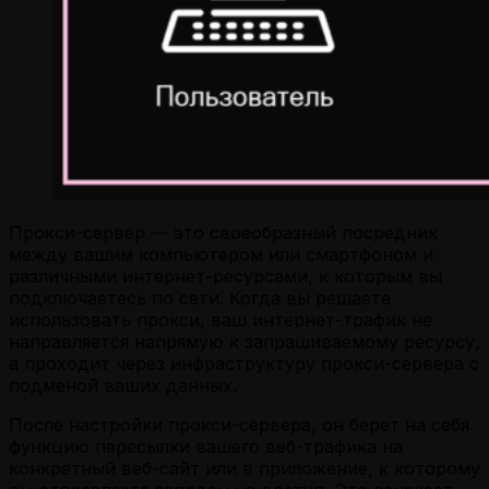
Прокси-сервер — это своеобразный посредник
между вашим компьютером или смартфоном и
различными интернет-ресурсами, к которым вы
подключаетесь по сети. Когда вы решаете
использовать прокси, ваш интернет-трафик не
направляется напрямую к запрашиваемому ресурсу,
а проходит через инфраструктуру прокси-сервера с
подменой ваших данных.
После настройки прокси-сервера, он берет на себя
функцию пересылки вашего веб-трафика на
конкретный веб-сайт или в приложение, к которому