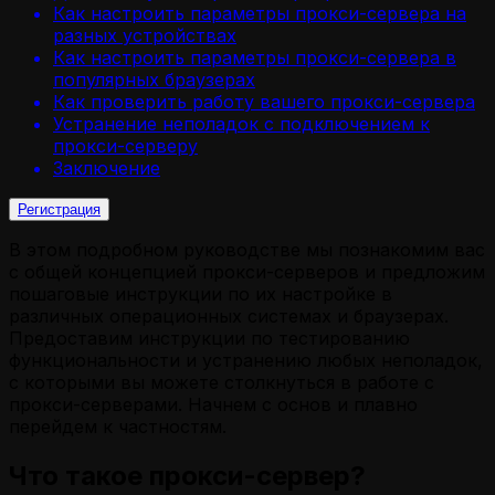
Как настроить параметры прокси-сервера на
разных устройствах
Как настроить параметры прокси-сервера в
популярных браузерах
Как проверить работу вашего прокси-сервера
Устранение неполадок с подключением к
прокси-серверу
Заключение
Регистрация
В этом подробном руководстве мы познакомим вас
с общей концепцией прокси-серверов и предложим
пошаговые инструкции по их настройке в
различных операционных системах и браузерах.
Предоставим инструкции по тестированию
функциональности и устранению любых неполадок,
с которыми вы можете столкнуться в работе с
прокси-серверами. Начнем с основ и плавно
перейдем к частностям.
Что такое прокси-сервер?