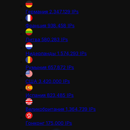
Германия
2,347,129
IPs
Франция
938,458
IPs
Литва
580,283
IPs
Нидерланды
1,574,293
IPs
Румыния
657,872
IPs
США
3,420,000
IPs
Испания
823,485
IPs
Великобритания
1,364,739
IPs
Гонконг
175,000
IPs