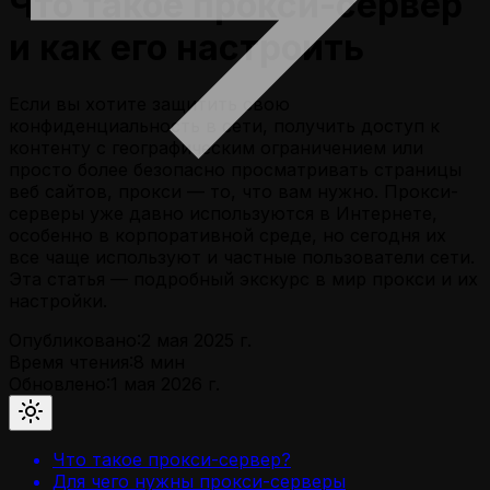
Что такое прокси-сервер
и как его настроить
Если вы хотите защитить свою
конфиденциальность в сети, получить доступ к
контенту с географическим ограничением или
просто более безопасно просматривать страницы
веб сайтов, прокси — то, что вам нужно. Прокси-
серверы уже давно используются в Интернете,
особенно в корпоративной среде, но сегодня их
все чаще используют и частные пользователи сети.
Эта статья — подробный экскурс в мир прокси и их
настройки.
Опубликовано:
2 мая 2025 г.
Время чтения:
8
мин
Обновлено:
1 мая 2026 г.
Что такое прокси-сервер?
Для чего нужны прокси-серверы