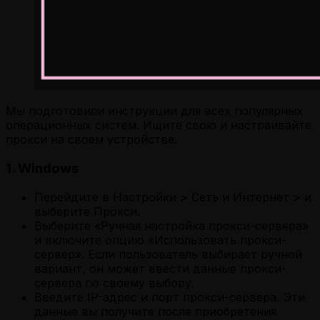
Мы подготовили инструкции для всех популярных
операционных систем. Ищите свою и настраивайте
прокси на своем устройстве.
1. Windows
Перейдите в Настройки > Сеть и Интернет > и
выберите Прокси.
Выберите «Ручная настройка прокси-сервера»
и включите опцию «Использовать прокси-
сервер». Если пользователь выбирает ручной
вариант, он может ввести данные прокси-
сервера по своему выбору.
Введите IP-адрес и порт прокси-сервера. Эти
данные вы получите после приобретения