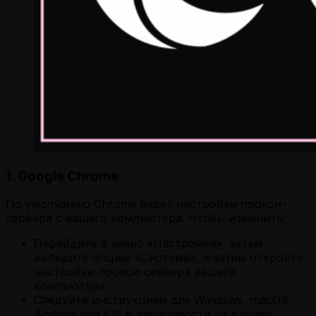
1. Google Chrome
По умолчанию Chrome берет настройки прокси-
сервера с вашего компьютера. Чтобы изменить:
Перейдите в меню «Настройки», затем
выберите опцию «Система», а затем откройте
настройки прокси-сервера вашего
компьютера.
Следуйте инструкциям для Windows, macOS,
Android или iOS в зависимости от вашего