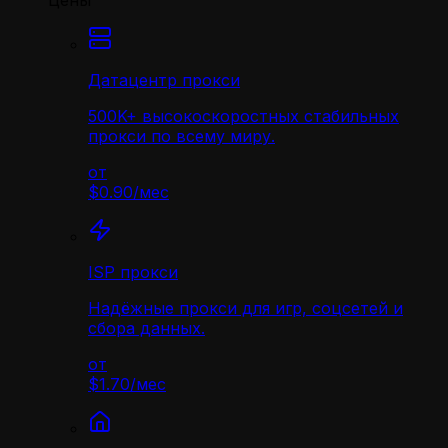
Цены
Датацентр прокси
500K+ высокоскоростных стабильных
прокси по всему миру.
от
$0.90
/
мес
ISP прокси
Надёжные прокси для игр, соцсетей и
сбора данных.
от
$1.70
/
мес