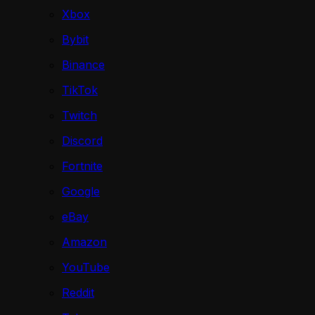
Xbox
Bybit
Binance
TikTok
Twitch
Discord
Fortnite
Google
eBay
Amazon
YouTube
Reddit