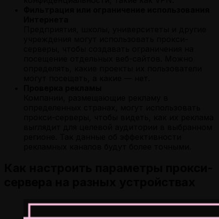
Фильтрация или ограничение использования
Интернета
Предприятия, школы, университеты и другие
учреждения могут использовать прокси-
серверы, чтобы создавать ограничения на
посещение отдельных веб-сайтов. Можно
определять, какие проекты их пользователи
могут посещать, а какие — нет.
Проверка рекламы
Компании, размещающие рекламу в
определенных странах, могут использовать
прокси-серверы, чтобы видеть, как их реклама
выглядит для целевой аудитории в выбранном
регионе. Так данные об эффективности
рекламных каналов будут более точными.
Как настроить параметры прокси-
сервера на разных устройствах