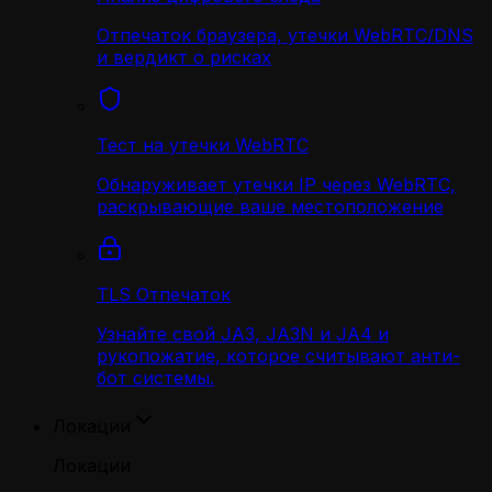
Отпечаток браузера, утечки WebRTC/DNS
и вердикт о рисках
Тест на утечки WebRTC
Обнаруживает утечки IP через WebRTC,
раскрывающие ваше местоположение
TLS Отпечаток
Узнайте свой JA3, JA3N и JA4 и
рукопожатие, которое считывают анти-
бот системы.
Локации
Локации