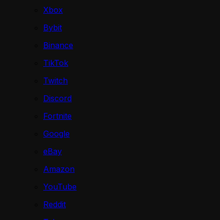
Xbox
Bybit
Binance
TikTok
Twitch
Discord
Fortnite
Google
eBay
Amazon
YouTube
Reddit