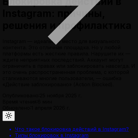
Блокировка действий в
Instagram: причины,
решения и профилактика
Instagram — идеальное место для визуального
контента. Это отличная площадка. Но у любой
платформы есть жесткие правила. Нарушите их —
ждите неприятных последствий. Аккаунт могут
ограничить в правах или заблокировать навсегда. И
это очень распространенная проблема, с которой
сталкиваются многие пользователи, — ошибка
«Действие заблокировано» (Action Blocked).
Опубликовано:
25 ноября 2025 г.
Время чтения:
6
мин
Обновлено:
1 апреля 2026 г.
Что такое блокировка действий в Instagram?
Типы блокировок в Instagram