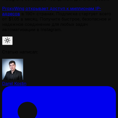
ProxyWing открывает доступ к миллионам IP-
адресов
в 190+ странах. Подписка стартует всего
от $1.05 в месяц. Получите быстрое, безопасное и
надежное соединение для любых задач
автоматизации в Instagram.
Статью написал:
Daniil Kostin