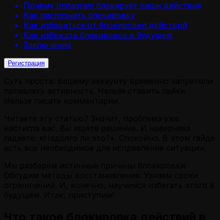
Почему Instagram блокирует ваши действия
Как распознать блокировку
Как избавиться от блокировки действий
Как избежать блокировок в будущем
Заключение
Регистрация
Суть проста. Вашему аккаунту временно запретили
проявлять активность. Нельзя ставить лайки.
Нельзя писать комментарии.
Читаете эту статью? Значит, проблема уже
настигла вас. Вы ищете решение. И наверняка
гадаете: «Надолго ли это?». Спокойно. В этом гайде
есть все необходимое для исправления ситуации.
Мы разберем истинные причины блокировки.
Обсудим методы восстановления. Узнаем сроки
ограничений. И, конечно, научимся избегать этого в
будущем. Итак, приступим!
Что такое блокировка действий в