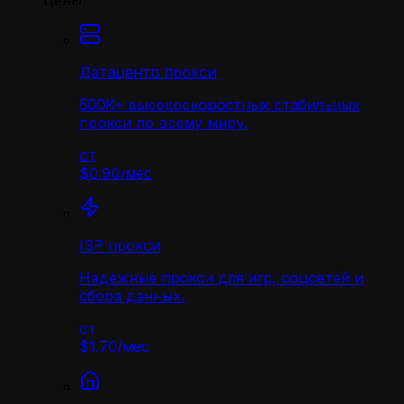
Цены
Датацентр прокси
500K+ высокоскоростных стабильных
прокси по всему миру.
от
$0.90
/
мес
ISP прокси
Надёжные прокси для игр, соцсетей и
сбора данных.
от
$1.70
/
мес