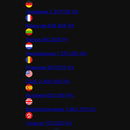
Германия
2,347,129
IPs
Франция
938,458
IPs
Литва
580,283
IPs
Нидерланды
1,574,293
IPs
Румыния
657,872
IPs
США
3,420,000
IPs
Испания
823,485
IPs
Великобритания
1,364,739
IPs
Гонконг
175,000
IPs