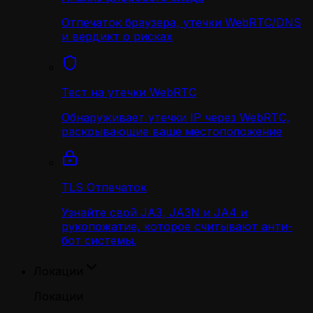
Отпечаток браузера, утечки WebRTC/DNS
и вердикт о рисках
Тест на утечки WebRTC
Обнаруживает утечки IP через WebRTC,
раскрывающие ваше местоположение
TLS Отпечаток
Узнайте свой JA3, JA3N и JA4 и
рукопожатие, которое считывают анти-
бот системы.
Локации
Локации