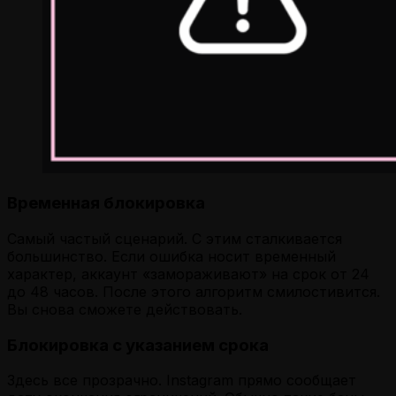
Временная блокировка
Самый частый сценарий. С этим сталкивается
большинство. Если ошибка носит временный
характер, аккаунт «замораживают» на срок от 24
до 48 часов. После этого алгоритм смилостивится.
Вы снова сможете действовать.
Блокировка с указанием срока
Здесь все прозрачно. Instagram прямо сообщает