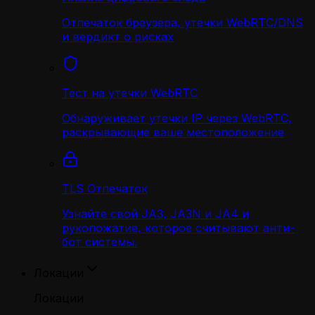
Отпечаток браузера, утечки WebRTC/DNS
и вердикт о рисках
Тест на утечки WebRTC
Обнаруживает утечки IP через WebRTC,
раскрывающие ваше местоположение
TLS Отпечаток
Узнайте свой JA3, JA3N и JA4 и
рукопожатие, которое считывают анти-
бот системы.
Локации
Локации