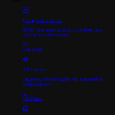
Цены
Датацентр прокси
500K+ высокоскоростных стабильных
прокси по всему миру.
от
$0.90
/
мес
ISP прокси
Надёжные прокси для игр, соцсетей и
сбора данных.
от
$1.70
/
мес