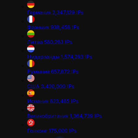
Германия
2,347,129
IPs
Франция
938,458
IPs
Литва
580,283
IPs
Нидерланды
1,574,293
IPs
Румыния
657,872
IPs
США
3,420,000
IPs
Испания
823,485
IPs
Великобритания
1,364,739
IPs
Гонконг
175,000
IPs