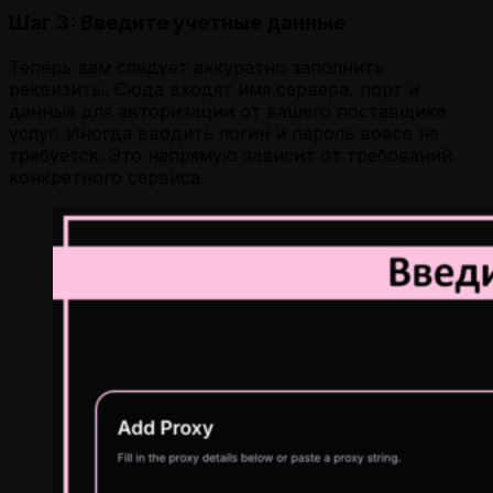
Шаг 3: Введите учетные данные
Теперь вам следует аккуратно заполнить
реквизиты. Сюда входят имя сервера, порт и
данные для авторизации от вашего поставщика
услуг. Иногда вводить логин и пароль вовсе не
требуется. Это напрямую зависит от требований
конкретного сервиса.