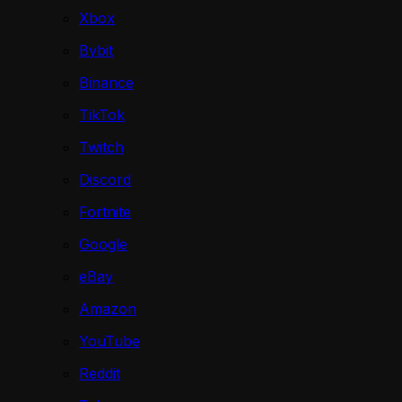
Xbox
Bybit
Binance
TikTok
Twitch
Discord
Fortnite
Google
eBay
Amazon
YouTube
Reddit