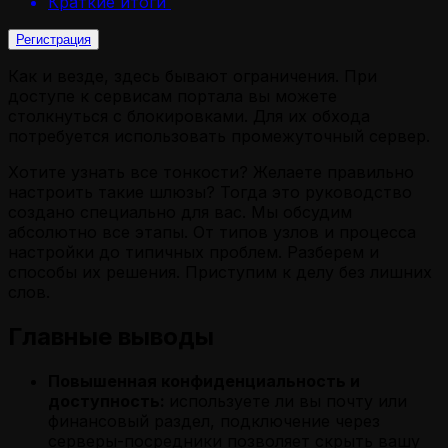
Краткие итоги
Регистрация
Как и везде, здесь бывают ограничения. При
доступе к сервисам портала вы можете
столкнуться с блокировками. Для их обхода
потребуется использовать промежуточный сервер.
Хотите узнать все тонкости? Желаете правильно
настроить такие шлюзы? Тогда это руководство
создано специально для вас. Мы обсудим
абсолютно все этапы. От типов узлов и процесса
настройки до типичных проблем. Разберем и
способы их решения. Приступим к делу без лишних
слов.
Главные выводы
Повышенная конфиденциальность и
доступность:
используете ли вы почту или
финансовый раздел, подключение через
серверы-посредники позволяет скрыть вашу