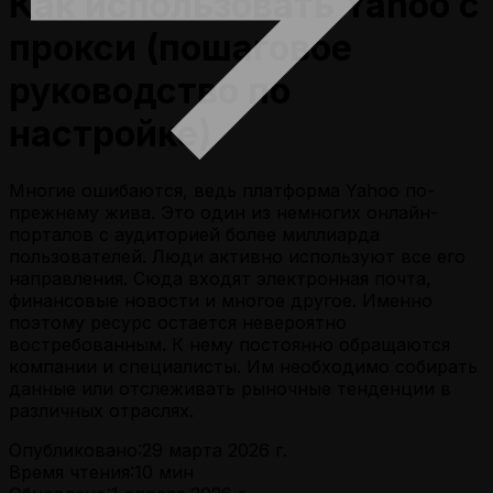
Как использовать Yahoo с
прокси (пошаговое
руководство по
настройке)
Многие ошибаются, ведь платформа Yahoo по-
прежнему жива. Это один из немногих онлайн-
порталов с аудиторией более миллиарда
пользователей. Люди активно используют все его
направления. Сюда входят электронная почта,
финансовые новости и многое другое. Именно
поэтому ресурс остается невероятно
востребованным. К нему постоянно обращаются
компании и специалисты. Им необходимо собирать
данные или отслеживать рыночные тенденции в
различных отраслях.
Опубликовано:
29 марта 2026 г.
Время чтения:
10
мин