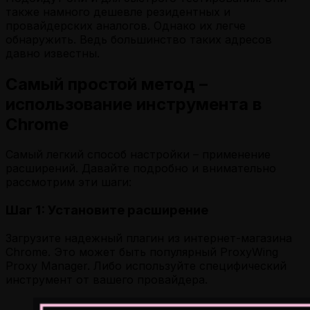
также намного дешевле резидентных и
провайдерских аналогов. Однако их легче
обнаружить. Ведь большинство таких адресов
давно известны.
Самый простой метод –
использование инструмента в
Chrome
Самый легкий способ настройки – применение
расширений. Давайте подробно и внимательно
рассмотрим эти шаги:
Шаг 1: Установите расширение
Загрузите надежный плагин из интернет-магазина
Chrome. Это может быть популярный ProxyWing
Proxy Manager. Либо используйте специфический
инструмент от вашего провайдера.