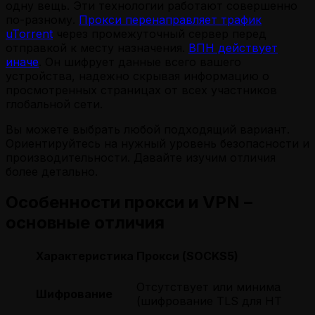
одну вещь. Эти технологии работают совершенно
по-разному.
Прокси перенаправляет трафик
uTorrent
через промежуточный сервер перед
отправкой к месту назначения.
ВПН действует
иначе
. Он шифрует данные всего вашего
устройства, надежно скрывая информацию о
просмотренных страницах от всех участников
глобальной сети.
Вы можете выбрать любой подходящий вариант.
Ориентируйтесь на нужный уровень безопасности и
производительности. Давайте изучим отличия
более детально.
Особенности прокси и VPN –
основные отличия
Характеристика
Прокси (SOCKS5)
Отсутствует или минимально
Шифрование
(шифрование TLS для HTTPS)