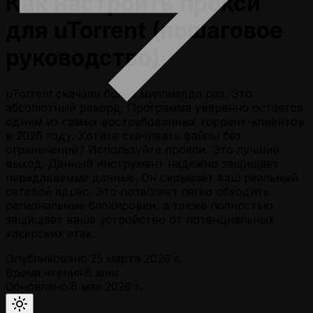
Как настроить прокси
для uTorrent (пошаговое
руководство)
uTorrent скачали более миллиарда раз. Это
абсолютный рекорд. Программа уверенно остается
одним из самых востребованных торрент-клиентов
в 2026 году. Хотите скачивать файлы без
ограничений? Используйте прокси. Это лучший
выход. Данный инструмент надежно защищает
передаваемые данные. Он скрывает ваш реальный
сетевой адрес. Это позволяет легко обходить
региональные блокировки, а также полностью
защищает ваше устройство от потенциальных
хакерских атак.
Опубликовано:
25 марта 2026 г.
Время чтения:
8
мин
Обновлено:
6 мая 2026 г.