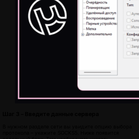
Шаг 3 – Введите данные сервера
В нужном разделе сети вы увидите опцию выбора
протокола – укажите SOCKS5. Ниже появится
отдельный блок. Там необходимо указать