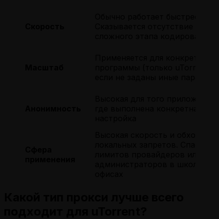
Обычно работает быстрее.
Скорость
Сказывается отсутствие
сложного этапа кодирования
Применяется для конкретной
Масштаб
программы (только uTorrent),
если не заданы иные парамет
Высокая для того приложения:
Анонимность
где выполнена конкретная
настройка
Высокая скорость и обход
локальных запретов. Спасает 
Сфера
лимитов провайдеров или
применения
администраторов в школах и
офисах
Какой тип прокси лучше всего
подходит для uTorrent?