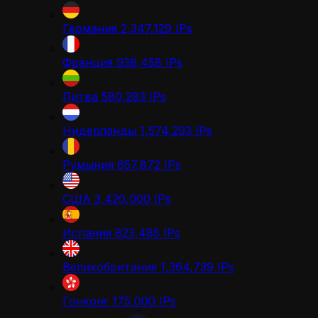
Германия
2,347,129
IPs
Франция
938,458
IPs
Литва
580,283
IPs
Нидерланды
1,574,293
IPs
Румыния
657,872
IPs
США
3,420,000
IPs
Испания
823,485
IPs
Великобритания
1,364,739
IPs
Гонконг
175,000
IPs