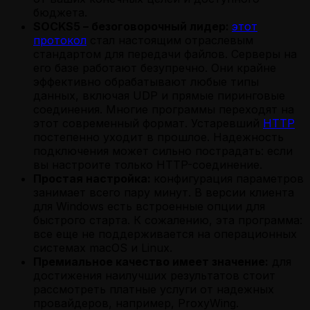
бюджета.
SOCKS5 – безоговорочный лидер:
этот
протокол
стал настоящим отраслевым
стандартом для передачи файлов. Серверы на
его базе работают безупречно. Они крайне
эффективно обрабатывают любые типы
данных, включая UDP и прямые пиринговые
соединения. Многие программы переходят на
этот современный формат. Устаревший
HTTP
постепенно уходит в прошлое. Надежность
подключения может сильно пострадать: если
вы настроите только HTTP-соединение.
Простая настройка:
конфигурация параметров
занимает всего пару минут. В версии клиента
для Windows есть встроенные опции для
быстрого старта. К сожалению, эта программа:
все еще не поддерживается на операционных
системах macOS и Linux.
Премиальное качество имеет значение:
для
достижения наилучших результатов стоит
рассмотреть платные услуги от надежных
провайдеров, например, ProxyWing.