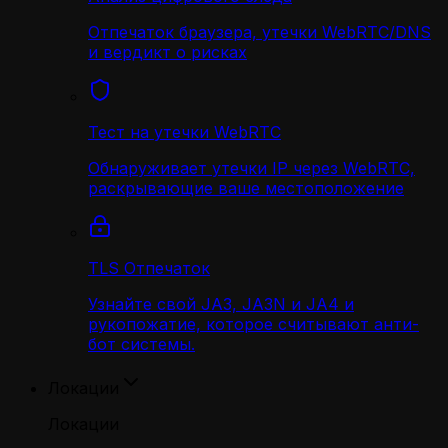
Отпечаток браузера, утечки WebRTC/DNS
и вердикт о рисках
Тест на утечки WebRTC
Обнаруживает утечки IP через WebRTC,
раскрывающие ваше местоположение
TLS Отпечаток
Узнайте свой JA3, JA3N и JA4 и
рукопожатие, которое считывают анти-
бот системы.
Локации
Локации