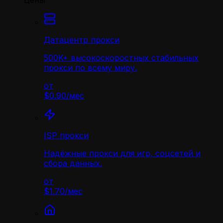
Цены
Датацентр прокси
500K+ высокоскоростных стабильных
прокси по всему миру.
от
$0.90
/
мес
ISP прокси
Надёжные прокси для игр, соцсетей и
сбора данных.
от
$1.70
/
мес