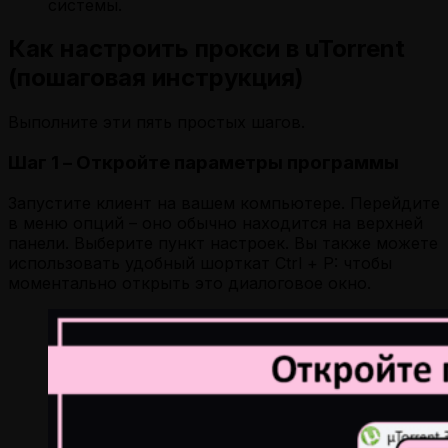
системы.
Как настроить прокси в uTorrent
(пошаговая инструкция)
Выполните эти пять простых шагов.
Шаг 1 – Откройте параметры программы
Запустите клиент на вашем компьютере. Перейдите
в меню опций – оно обычно находится на верхней
панели. Выберите пункт настроек. Вы также можете
использовать удобный шорткат Ctrl + P: чтобы
моментально открыть это диалоговое окно.