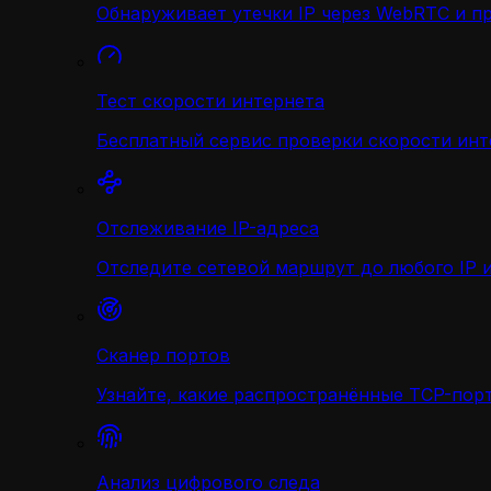
Обнаруживает утечки IP через WebRTC и п
Тест скорости интернета
Бесплатный сервис проверки скорости инт
Отслеживание IP-адреса
Отследите сетевой маршрут до любого IP и
Сканер портов
Узнайте, какие распространённые TCP-порт
Анализ цифрового следа