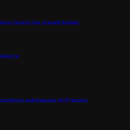
писок прокси под нужный формат
скорости
подробную информацию об IP-адресе