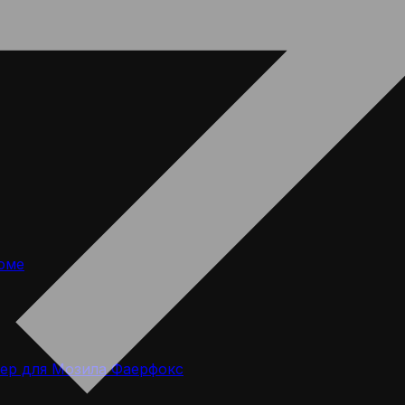
оме
ер для Мозила Фаерфокс