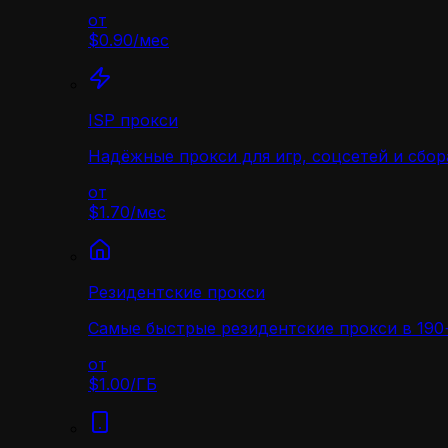
от
$0.90
/
мес
ISP прокси
Надёжные прокси для игр, соцсетей и сбор
от
$1.70
/
мес
Резидентские прокси
Самые быстрые резидентские прокси в 190+
от
$1.00
/
ГБ