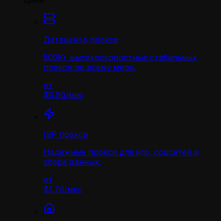
Цены
Датацентр прокси
500K+ высокоскоростных стабильных
прокси по всему миру.
от
$0.90
/
мес
ISP прокси
Надёжные прокси для игр, соцсетей и
сбора данных.
от
$1.70
/
мес