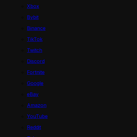
Xbox
Bybit
Binance
TikTok
Twitch
Discord
Fortnite
Google
eBay
Amazon
YouTube
Reddit