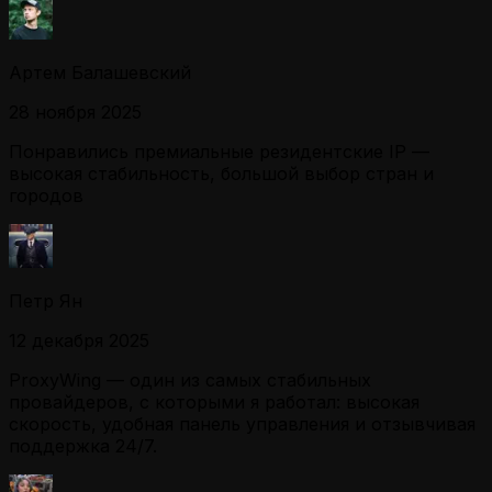
Артем Балашевский
28 ноября 2025
Понравились премиальные резидентские IP —
высокая стабильность, большой выбор стран и
городов
Петр Ян
12 декабря 2025
ProxyWing — один из самых стабильных
провайдеров, с которыми я работал: высокая
скорость, удобная панель управления и отзывчивая
поддержка 24/7.