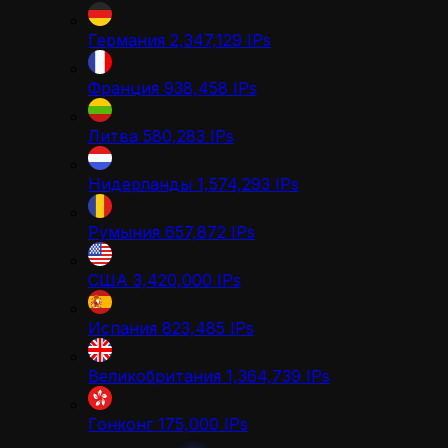
Германия
2,347,129
IPs
Франция
938,458
IPs
Литва
580,283
IPs
Нидерланды
1,574,293
IPs
Румыния
657,872
IPs
США
3,420,000
IPs
Испания
823,485
IPs
Великобритания
1,364,739
IPs
Гонконг
175,000
IPs