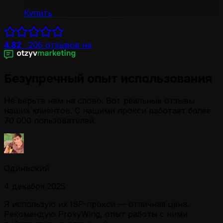
Купить
4.82
·
206
отзывов на
Безупречный опыт использования
Не верьте нам на слово. Вот реальные отзывы
наших клиентов. С нашими прокси работает более
70 000 пользователей.
Одинвский
4 декабря 2025
Я использую их ISP-прокси — отличная цена.
Рекомендую ProxyWing, опыт работы с ними