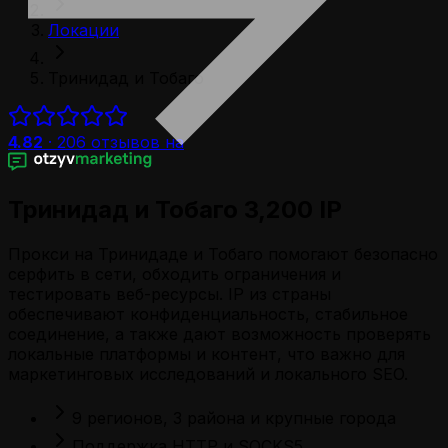
Локации
Тринидад и Тобаго
4.82
·
206
отзывов на
Тринидад и Тобаго 3,200 IP
Прокси на Тринидаде и Тобаго помогают безопасно
серфить в сети, обходить ограничения и
тестировать веб-ресурсы. IP из страны
обеспечивают конфиденциальность, стабильное
соединение, а также дают возможность проверять
локальные платформы и контент, что важно для
маркетинговых исследований и локального SEO.
9 регионов, 3 района и крупные города
Поддержка HTTP и SOCKS5