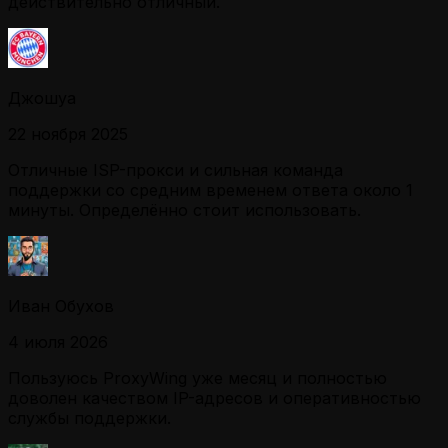
действительно отличный.
Джошуа
22 ноября 2025
Отличные ISP-прокси и сильная команда
поддержки со средним временем ответа около 1
минуты. Определённо стоит использовать.
Иван Обухов
4 июля 2026
Пользуюсь ProxyWing уже месяц и полностью
доволен качеством IP-адресов и оперативностью
службы поддержки.