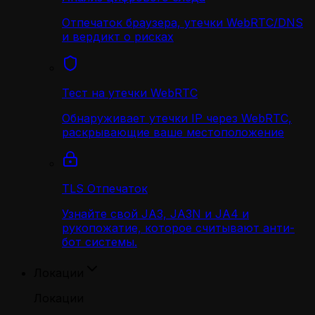
Отпечаток браузера, утечки WebRTC/DNS
и вердикт о рисках
Тест на утечки WebRTC
Обнаруживает утечки IP через WebRTC,
раскрывающие ваше местоположение
TLS Отпечаток
Узнайте свой JA3, JA3N и JA4 и
рукопожатие, которое считывают анти-
бот системы.
Локации
Локации