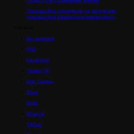
Проксі для Соціальних Мереж
Підвищуйте охоплення та залучення,
покращуйте результати маркетингу.
Сервіси
Всі рішення
PS5
Facebook
Twitter (X)
Epic Games
Xbox
Bybit
Binance
TikTok