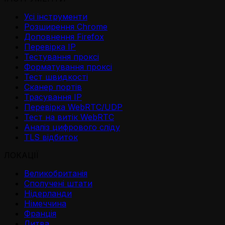
Усі інструменти
Розширення Chrome
Доповнення Firefox
Перевірка IP
Тестування проксі
Форматування проксі
Тест швидкості
Сканер портів
Трасування IP
Перевірка WebRTC/UDP
Тест на витік WebRTC
Аналіз цифрового сліду
TLS відбиток
ЛОКАЦІЇ
Великобританія
Сполучені штати
Нідерланди
Німеччина
Франція
Литва