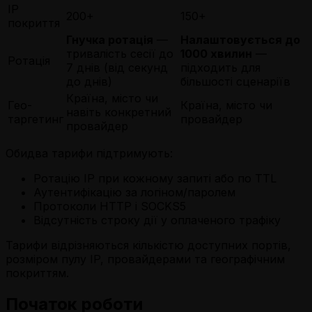
IP
200+
150+
покриття
Гнучка ротація
—
Налаштовується до
тривалість сесії до
1000 хвилин
—
Ротація
7 днів (від секунд
підходить для
до днів)
більшості сценаріїв
Країна, місто чи
Гео-
Країна, місто чи
навіть конкретний
таргетинг
провайдер
провайдер
Обидва тарифи підтримують:
Ротацію IP при кожному запиті або по TTL
Аутентифікацію за логіном/паролем
Протоколи HTTP і SOCKS5
Відсутність строку дії у оплаченого трафіку
Тарифи відрізняються кількістю доступних портів,
розміром пулу IP, провайдерами та географічним
покриттям.
Початок роботи