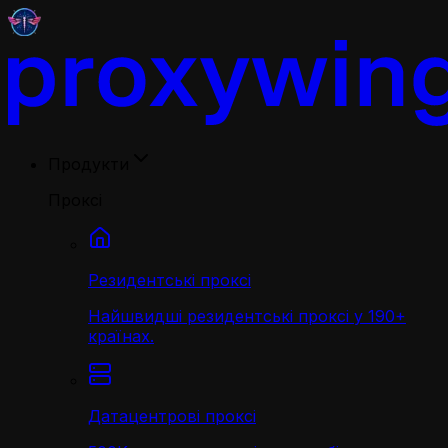
Продукти
Проксі
Резидентські проксі
Найшвидші резидентські проксі у 190+
країнах.
Датацентрові проксі