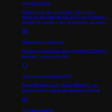
Сканер портів
Дізнайтеся, які поширені TCP-порти
відкриті на будь-якому хості чи IP-адресі, і
визначте сервіси, що працюють за ними.
Перевірка з'єднання
Відбиток браузера, витоки WebRTC/DNS і
вердикт щодо ризиків
Тест на витоки WebRTC
Виявляє витоки IP через WebRTC, що
розкривають ваше місцезнаходження
TLS Відпечаток