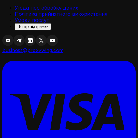
Угода про обробку даних
Політика прийнятного використання
Умови послуг
Центр підтримки
business@proxywing.com