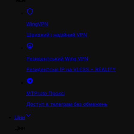
Інше
WingVPN
Швидкий і надійний VPN
Резидентський Wing VPN
Резидентські IP на VLESS + REALITY
MTProto Проксі
Доступ в телеграм без обмежень
Ціни
Ціни