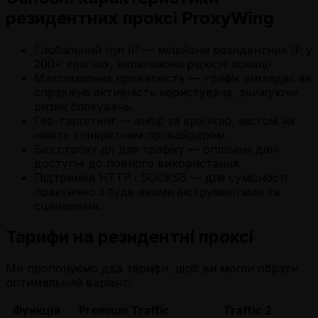
резидентних проксі ProxyWing
Глобальний пул IP
— мільйони резидентних IP у
200+ країнах, включаючи рідкісні локації.
Максимальна приватність
— трафік виглядає як
справжня активність користувача, знижуючи
ризик блокувань.
Гео-таргетинг
— вибір за країною, містом чи
навіть конкретним провайдером.
Без строку дії для трафіку
— оплачені дані
доступні до повного використання.
Підтримка HTTP і SOCKS5
— для сумісності
практично з будь-якими інструментами та
сценаріями.
Тарифи на резидентні проксі
Ми пропонуємо два тарифи, щоб ви могли обрати
оптимальний варіант:
Функція
Premium Traffic
Traffic 2