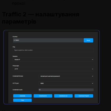
проксі.
Traffic 2 — налаштування
параметрів