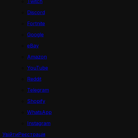
Twitch
Discord
Fortnite
Google
eBay
Amazon
YouTube
Reddit
Telegram
Shopify
WhatsApp
Instagram
Увійти
Реєстрація