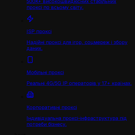
500K+ високошвидкісних стабільних
проксі по всьому світу.
ISP проксі
Надійні проксі для ігор, соцмереж і збору
даних.
Мобільні проксі
Реальні 4G/5G IP операторів у 17+ країнах.
Корпоративні проксі
Індивідуальна проксі-інфраструктура під
потреби бізнесу.