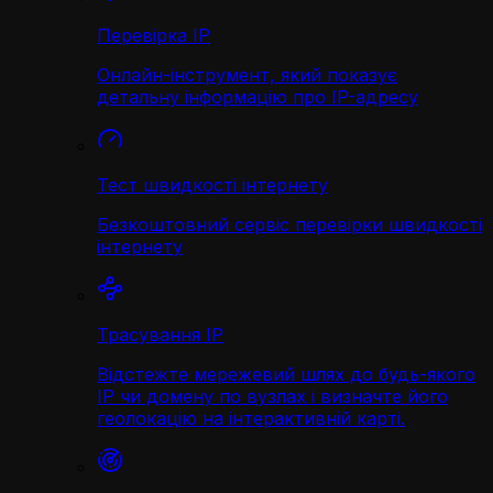
Перевірка IP
Онлайн-інструмент, який показує
детальну інформацію про IP-адресу
Тест швидкості інтернету
Безкоштовний сервіс перевірки швидкості
інтернету
Трасування IP
Відстежте мережевий шлях до будь-якого
IP чи домену по вузлах і визначте його
геолокацію на інтерактивній карті.