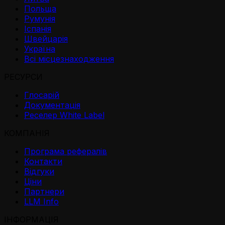
Польща
Румунія
Іспанія
Швейцарія
Україна
Всі місцезнаходження
РЕСУРСИ
Глосарій
Документація
Реселер White Label
КОМПАНІЯ
Програма рефералів
Контакти
Відгуки
Ціни
Партнери
LLM Info
ІНФОРМАЦІЯ