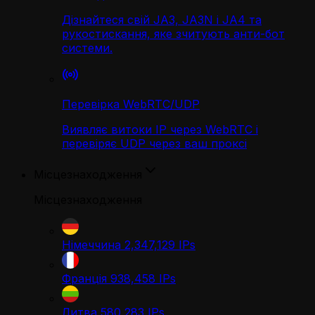
Дізнайтеся свій JA3, JA3N і JA4 та
рукостискання, яке зчитують анти-бот
системи.
Перевірка WebRTC/UDP
Виявляє витоки IP через WebRTC і
перевіряє UDP через ваш проксі
Місцезнаходження
Місцезнаходження
Німеччина
2,347,129
IPs
Франція
938,458
IPs
Литва
580,283
IPs