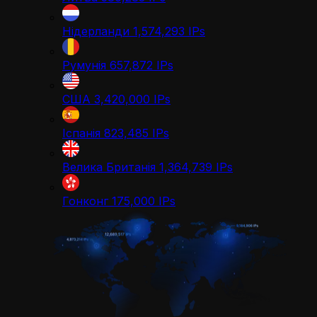
Нідерланди
1,574,293
IPs
Румунія
657,872
IPs
США
3,420,000
IPs
Іспанія
823,485
IPs
Велика Британія
1,364,739
IPs
Гонконг
175,000
IPs