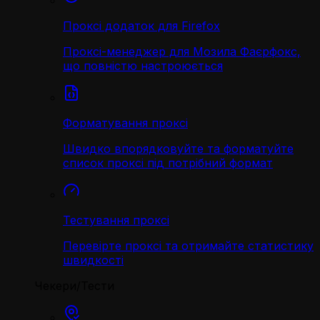
Проксі додаток для Firefox
Проксі-менеджер для Мозила Фаєрфокс,
що повністю настроюється
Форматування проксі
Швидко впорядковуйте та форматуйте
список проксі під потрібний формат
Тестування проксі
Перевірте проксі та отримайте статистику
швидкості
Чекери/Тести