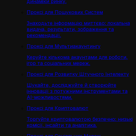
динаміки ринку.
Проксі для Пошукових Систем
Знаходьте інформацію миттєво: локальна
видача, результати, зображення та
рекомендації.
Проксі для Мультиакаунтингу
Керуйте кількома акаунтами для роботи,
ігор та соціальних мереж.
Проксі для Розвитку Штучного Інтелекту
Шукайте, досліджуйте й створюйте
інновації з потужними інструментами та
AI-можливостями.
Проксі для Криптовалют
Торгуйте криптовалютою безпечно: низькі
комісії, інсайти та аналітика.