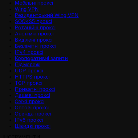
Мобільні проксі
Wing VPN
Резидентський Wing VPN
SOCKS5 проксі
Ротаційні проксі
Анонімні проксі
Виділені проксі
Безлімітні проксі
IPv4 проксі
Корпоративні запити
Підмережі
UDP проксі
HTTPS проксі
TCP проксі
Приватні проксі
Дешеві проксі
Свіжі проксі
Оптові проксі
Оренда проксі
IPv6 проксі
Швидкі проксі
ІНСТРУМЕНТИ