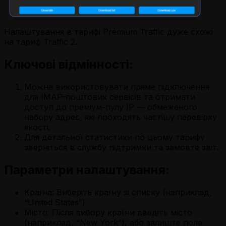
Налаштування в тарифі Premium Traffic дуже схожі
на тариф Traffic 2.
Ключові відмінності:
Можна використовувати пряме підключення
для IMAP-поштових сервісів та отримати
доступ до преміум-пулу IP — обмеженого
набору адрес, які проходять частішу перевірку
якості.
Для детальної статистики по цьому тарифу
зверніться в службу підтримки та замовте звіт.
Параметри налаштування:
Країна:
Виберіть країну зі списку (наприклад,
“United States”)
Місто:
Після вибору країни введіть місто
(наприклад, “New York”), або залиште поле