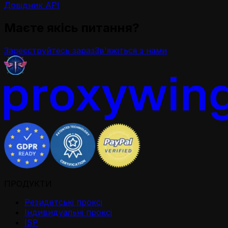
Довідник API
Маєте якісь питання?
Зареєструйтесь зараз
Зв'яжіться з нами
ПРОДУКТИ
Резидетськi проксi
Iндивидуальнi проксi
ISP