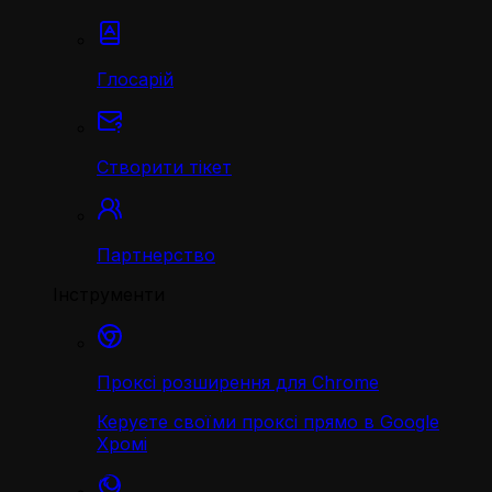
Глосарій
Створити тікет
Партнерство
Інструменти
Проксі розширення для Chrome
Керуєте своїми проксі прямо в Google
Хромі