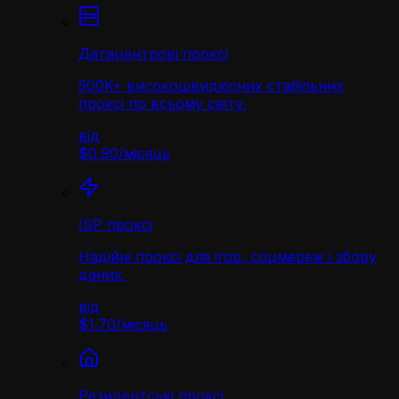
Датацентрові проксі
500K+ високошвидкісних стабільних
проксі по всьому світу.
від
$0.90
/
місяць
ISP проксі
Надійні проксі для ігор, соцмереж і збору
даних.
від
$1.70
/
місяць
Резидентські проксі