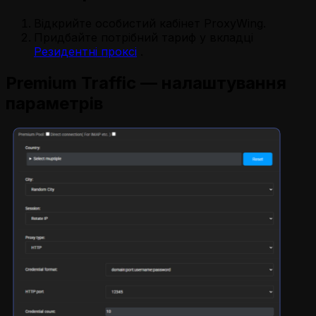
Відкрийте особистий кабінет ProxyWing.
Придбайте потрібний тариф у вкладці
Резидентні проксі
.
Premium Traffic — налаштування
параметрів