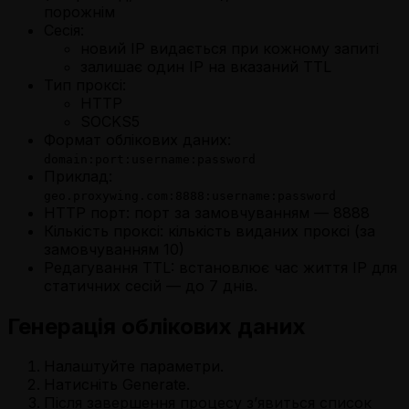
порожнім
Сесія:
новий IP видається при кожному запиті
залишає один IP на вказаний TTL
Тип проксі:
HTTP
SOCKS5
Формат облікових даних:
domain:port:username:password
Приклад:
geo.proxywing.com:8888:username:password
HTTP порт:
порт за замовчуванням — 8888
Кількість проксі:
кількість виданих проксі (за
замовчуванням 10)
Редагування TTL:
встановлює час життя IP для
статичних сесій — до 7 днів.
Генерація облікових даних
Налаштуйте параметри.
Натисніть
Generate.
Після завершення процесу з’явиться список