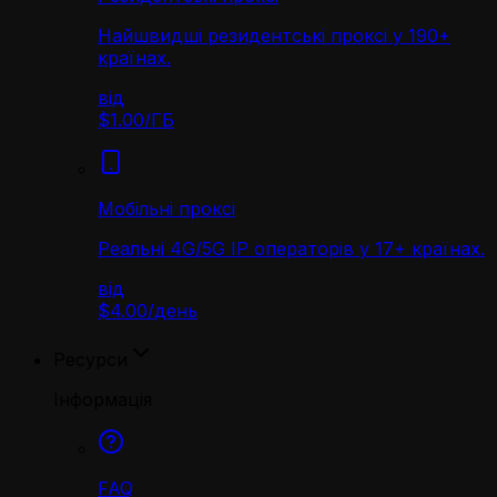
Найшвидші резидентські проксі у 190+
країнах.
від
$1.00
/
ГБ
Мобільні проксі
Реальні 4G/5G IP операторів у 17+ країнах.
від
$4.00
/
день
Ресурси
Інформація
FAQ