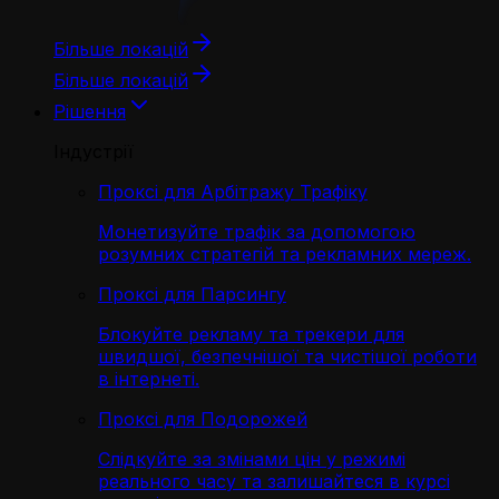
Більше локацій
Більше локацій
Рішення
Індустрії
Проксі для Арбітражу Трафіку
Монетизуйте трафік за допомогою
розумних стратегій та рекламних мереж.
Проксі для Парсингу
Блокуйте рекламу та трекери для
швидшої, безпечнішої та чистішої роботи
в інтернеті.
Проксі для Подорожей
Слідкуйте за змінами цін у режимі
реального часу та залишайтеся в курсі