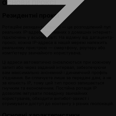
ОСНОВИ ПРОКСІ
Резидентні проксі
Ротаційні резидентні проксі — це розподілений пул
реальних IP-адрес, отриманих з домашніх інтернет-
підключень у всьому світі. На відміну від датацентр-
проксі, кожна IP-адреса в нашій мережі належить
реальному пристрою — смартфону, роутеру або
комп’ютеру звичайного користувача.
Ці адреси автоматично оновлюються при кожному
запиті або через заданий інтервал, забезпечуючи
вам максимально анонімний і динамічний профіль
з’єднання. Ви сплачуєте лише за передані дані, а не
за кількість IP, тому цей тип проксі залишається
гнучким та економічним. Постійна ротація IP
дозволяє імітувати поведінку звичайних
користувачів, обходити антибот-захист і
отримувати доступ до контенту з різних геолокацій.
Основні характеристики