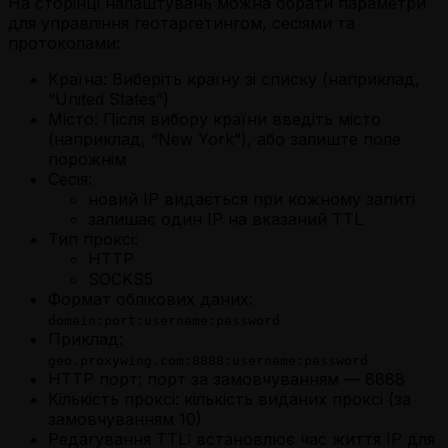
На сторінці налаштувань можна обрати параметри
для управління геотаргетингом, сесіями та
протоколами:
Країна:
Виберіть країну зі списку (наприклад,
“United States”)
Місто:
Після вибору країни введіть місто
(наприклад, “New York”), або залиште поле
порожнім
Сесія:
новий IP видається при кожному запиті
залишає один IP на вказаний TTL
Тип проксі:
HTTP
SOCKS5
Формат облікових даних:
domain:port:username:password
Приклад:
geo.proxywing.com:8888:username:password
HTTP порт:
порт за замовчуванням — 8888
Кількість проксі:
кількість виданих проксі (за
замовчуванням 10)
Редагування TTL:
встановлює час життя IP для