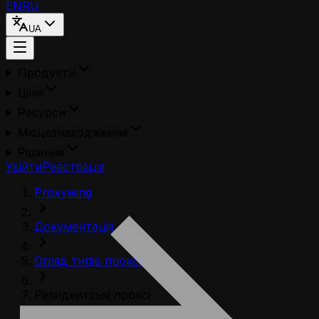
EN
RU
UA
Продукти
Ціни
Ресурси
Місцезнаходження
Рішення
Увійти
Реєстрація
Proxywing
Документація
Огляд типів проксі
Резидентські проксі