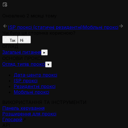
Оновлено 2 місяці тому
ISP проксі (статичні резидентні)
Мобільні проксі
Чи була ця сторінка корисною?
Так
Ні
ОГЛЯД
Загальні питання
▸
ОСНОВИ ПРОКСІ
Огляд типів проксі
▾
Дата-центр проксі
ISP проксі
Резидентні проксі
Мобільні проксі
ВИКОРИСТАННЯ ТА ІНСТРУМЕНТИ
Панель керування
Розширення для проксі
Глосарій
↗
API