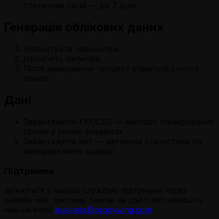
статичних сесій — до 7 днів.
Генерація облікових даних
Налаштуйте параметри.
Натисніть
Generate.
Після завершення процесу з’явиться список
проксі.
Дані
Завантажити TXT/CSV
— експорт згенерованих
проксі у різних форматах
Завантажити звіт
— детальна статистика по
використанню трафіку
Підтримка
Зв’яжіться з нашою службою підтримки через
онлайн-чат, систему тікетів на сайті або напишіть
нам на email
business@proxywing.com