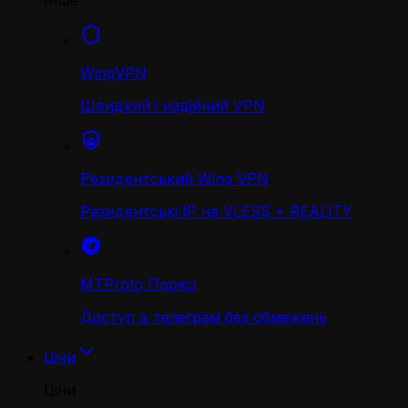
Інше
WingVPN
Швидкий і надійний VPN
Резидентський Wing VPN
Резидентські IP на VLESS + REALITY
MTProto Проксі
Доступ в телеграм без обмежень
Ціни
Ціни