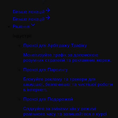
Більше локацій
Більше локацій
Рішення
Індустрії
Проксі для Арбітражу Трафіку
Монетизуйте трафік за допомогою
розумних стратегій та рекламних мереж.
Проксі для Парсингу
Блокуйте рекламу та трекери для
швидшої, безпечнішої та чистішої роботи
в інтернеті.
Проксі для Подорожей
Слідкуйте за змінами цін у режимі
реального часу та залишайтеся в курсі