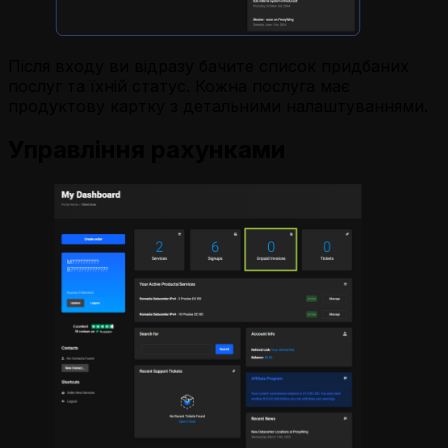
Після входу ви відразу бачите список придбаних
послуг та їхній статус. Кожна послуга має
продуктову картку з детальними налаштуваннями.
Управління рахунками