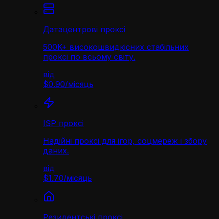
Датацентрові проксі
500K+ високошвидкісних стабільних
проксі по всьому світу.
від
$0.90
/
місяць
ISP проксі
Надійні проксі для ігор, соцмереж і збору
даних.
від
$1.70
/
місяць
Резидентські проксі