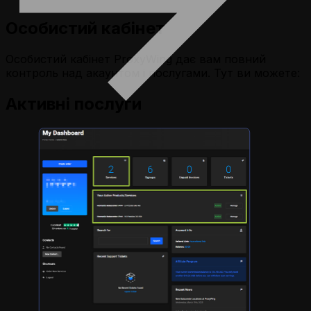
Особистий кабінет
Особистий кабінет ProxyWing дає вам повний
контроль над акаунтом і послугами. Тут ви можете:
Активні послуги