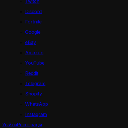
Twitch
Discord
Fortnite
Google
eBay
Amazon
YouTube
Reddit
Telegram
Shopify
WhatsApp
Instagram
Увійти
Реєстрація