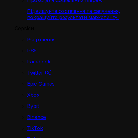
Проксі для Соціальних Мереж
Підвищуйте охоплення та залучення,
покращуйте результати маркетингу.
Сервіси
Всі рішення
PS5
Facebook
Twitter (X)
Epic Games
Xbox
Bybit
Binance
TikTok