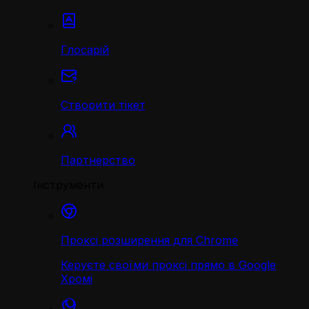
Глосарій
Створити тікет
Партнерство
Інструменти
Проксі розширення для Chrome
Керуєте своїми проксі прямо в Google
Хромі