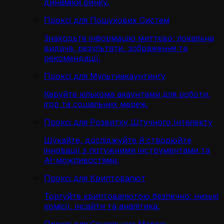
динаміки ринку.
Проксі для Пошукових Систем
Знаходьте інформацію миттєво: локальна
видача, результати, зображення та
рекомендації.
Проксі для Мультиакаунтингу
Керуйте кількома акаунтами для роботи,
ігор та соціальних мереж.
Проксі для Розвитку Штучного Інтелекту
Шукайте, досліджуйте й створюйте
інновації з потужними інструментами та
AI-можливостями.
Проксі для Криптовалют
Торгуйте криптовалютою безпечно: низькі
комісії, інсайти та аналітика.