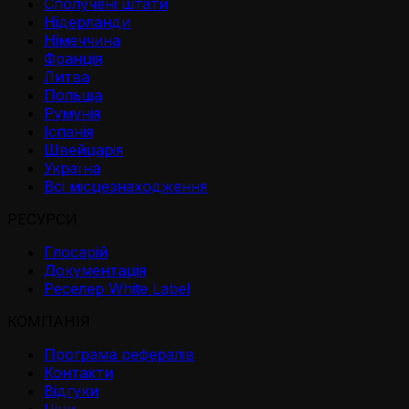
Сполучені штати
Нідерланди
Німеччина
Франція
Литва
Польща
Румунія
Іспанія
Швейцарія
Україна
Всі місцезнаходження
РЕСУРСИ
Глосарій
Документація
Реселер White Label
КОМПАНІЯ
Програма рефералів
Контакти
Відгуки
Ціни