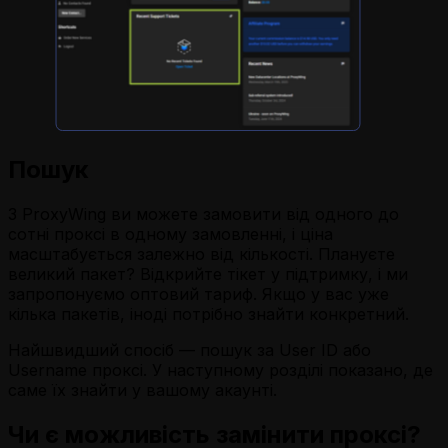
Пошук
З ProxyWing ви можете замовити від одного до
сотні проксі в одному замовленні, і ціна
масштабується залежно від кількості. Плануєте
великий пакет? Відкрийте тікет у підтримку, і ми
запропонуємо оптовий тариф. Якщо у вас уже
кілька пакетів, іноді потрібно знайти конкретний.
Найшвидший спосіб — пошук за User ID або
Username проксі. У наступному розділі показано, де
саме їх знайти у вашому акаунті.
Чи є можливість замінити проксі?