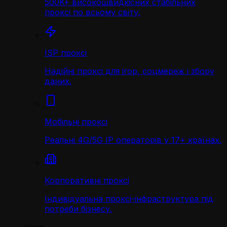
500K+ високошвидкісних стабільних
проксі по всьому світу.
ISP проксі
Надійні проксі для ігор, соцмереж і збору
даних.
Мобільні проксі
Реальні 4G/5G IP операторів у 17+ країнах.
Корпоративні проксі
Індивідуальна проксі-інфраструктура під
потреби бізнесу.