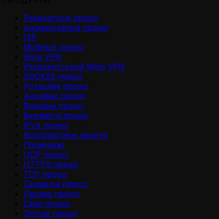
Резидетськi проксi
Iндивидуальнi проксi
ISP
Мобільні проксі
Wing VPN
Резидентський Wing VPN
SOCKS5 проксі
Ротаційні проксі
Анонімні проксі
Виділені проксі
Безлімітні проксі
IPv4 проксі
Корпоративні запити
Підмережі
UDP проксі
HTTPS проксі
TCP проксі
Приватні проксі
Дешеві проксі
Свіжі проксі
Оптові проксі