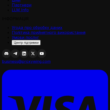
Партнери
LLM Info
ІНФОРМАЦІЯ
Угода про обробку даних
Політика прийнятного використання
Умови послуг
Центр підтримки
business@proxywing.com