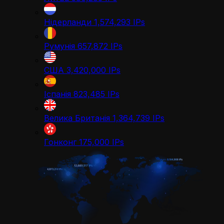
Нідерланди
1,574,293
IPs
Румунія
657,872
IPs
США
3,420,000
IPs
Іспанія
823,485
IPs
Велика Британія
1,364,739
IPs
Гонконг
175,000
IPs