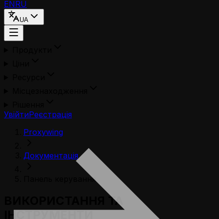
EN
RU
UA
Продукти
Ціни
Ресурси
Місцезнаходження
Рішення
Увійти
Реєстрація
Proxywing
Документація
Панель керування
ВИКОРИСТАННЯ ТА
ІНСТРУМЕНТИ