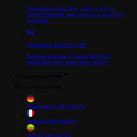
Дізнайтеся свій JA3, JA3N і JA4 та
рукостискання, яке зчитують анти-бот
системи.
Перевірка WebRTC/UDP
Виявляє витоки IP через WebRTC і
перевіряє UDP через ваш проксі
Місцезнаходження
Місцезнаходження
Німеччина
2,347,129
IPs
Франція
938,458
IPs
Литва
580,283
IPs