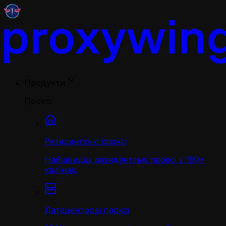
Продукти
Проксі
Резидентські проксі
Найшвидші резидентські проксі у 190+
країнах.
Датацентрові проксі