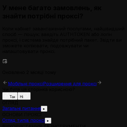
У мене багато замовлень, як
знайти потрібні проксі?
Коли кабінет завантажений послугами, найшвидший
спосіб — пошук: введіть AUTHTOKEN або логін
проксі, і система знайде потрібний пакет. Звідти ви
зможете копіювати, подовжувати чи
налаштовувати проксі.
Оновлено 2 місяці тому
Мобільні проксі
Розширення для проксі
Чи була ця сторінка корисною?
Так
Ні
ОГЛЯД
Загальні питання
▸
ОСНОВИ ПРОКСІ
Огляд типів проксі
▸
ВИКОРИСТАННЯ ТА ІНСТРУМЕНТИ