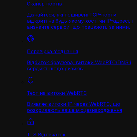
Сканер портів
Дізнайтеся, які поширені TCP-порти
відкриті на будь-якому хості чи IP-адресі, і
визначте сервіси, що працюють за ними.
Перевірка з'єднання
Відбиток браузера, витоки WebRTC/DNS і
вердикт щодо ризиків
Тест на витоки WebRTC
Виявляє витоки IP через WebRTC, що
розкривають ваше місцезнаходження
TLS Відпечаток