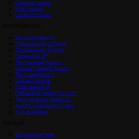
Оренда проксі
IPv6 проксі
Швидкі проксі
ІНСТРУМЕНТИ
Усі інструменти
Розширення Chrome
Доповнення Firefox
Перевірка IP
Тестування проксі
Форматування проксі
Тест швидкості
Сканер портів
Трасування IP
Перевірка WebRTC/UDP
Тест на витік WebRTC
Аналіз цифрового сліду
TLS відбиток
ЛОКАЦІЇ
Великобританія