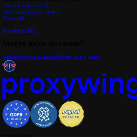
Панель керування
Розширення для проксі
Глосарій
↗
API
Довідник API
Маєте якісь питання?
Зареєструйтесь зараз
Зв'яжіться з нами
ПРОДУКТИ