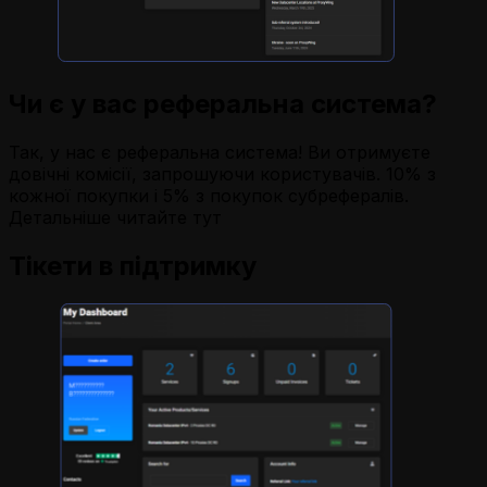
Чи є у вас реферальна система?
Так, у нас є реферальна система! Ви отримуєте
довічні комісії, запрошуючи користувачів. 10% з
кожної покупки і 5% з покупок субрефералів.
Детальніше читайте тут
Тікети в підтримку