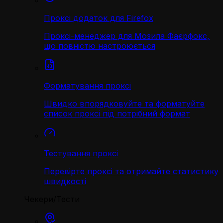
Проксі додаток для Firefox
Проксі-менеджер для Мозила Фаєрфокс,
що повністю настроюється
Форматування проксі
Швидко впорядковуйте та форматуйте
список проксі під потрібний формат
Тестування проксі
Перевірте проксі та отримайте статистику
швидкості
Чекери/Тести