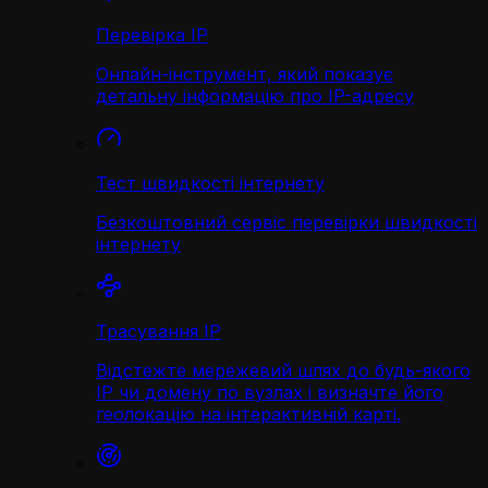
Перевірка IP
Онлайн-інструмент, який показує
детальну інформацію про IP-адресу
Тест швидкості інтернету
Безкоштовний сервіс перевірки швидкості
інтернету
Трасування IP
Відстежте мережевий шлях до будь-якого
IP чи домену по вузлах і визначте його
геолокацію на інтерактивній карті.