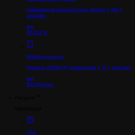
Найшвидші резидентські проксі у 190+
країнах.
від
$1.00
/
ГБ
Мобільні проксі
Реальні 4G/5G IP операторів у 17+ країнах.
від
$4.00
/
день
Ресурси
Інформація
FAQ