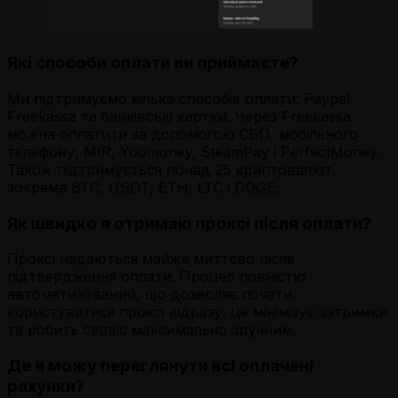
Які способи оплати ви приймаєте?
Ми підтримуємо кілька способів оплати: Paypal,
Freekassa та банківські картки. Через Freekassa
можна оплатити за допомогою СБП, мобільного
телефону, MIR, Yoomoney, SteamPay і PerfectMoney.
Також підтримується понад 25 криптовалют,
зокрема BTC, USDT, ETH, LTC і DOGE.
Як швидко я отримаю проксі після оплати?
Проксі надаються майже миттєво після
підтвердження оплати. Процес повністю
автоматизований, що дозволяє почати
користуватися проксі відразу. Це мінімізує затримки
та робить сервіс максимально зручним.
Де я можу переглянути всі оплачені
рахунки?