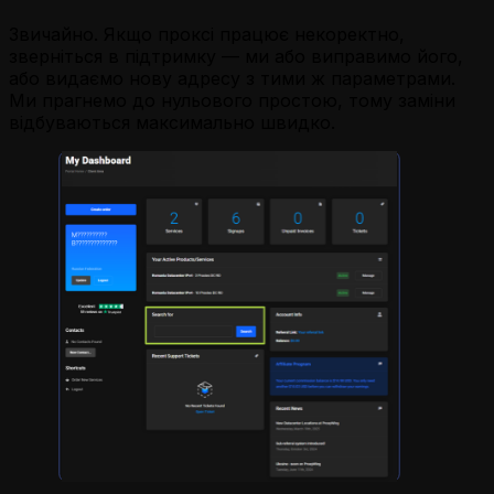
Звичайно. Якщо проксі працює некоректно,
зверніться в підтримку — ми або виправимо його,
або видаємо нову адресу з тими ж параметрами.
Ми прагнемо до нульового простою, тому заміни
відбуваються максимально швидко.