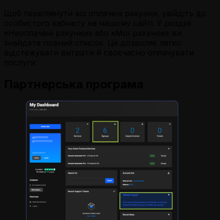
Щоб переглянути всі оплачені рахунки, увійдіть до
особистого кабінету на нашому сайті. У розділі
«Неоплачені рахунки» або «Мої рахунки» ви
знайдете повний список. Це дозволяє легко
відстежувати витрати й своєчасно оплачувати
послуги.
Партнерська програма