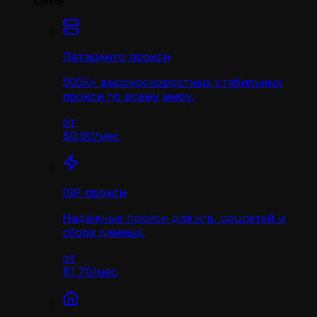
Цены
Датацентр прокси
500K+ высокоскоростных стабильных
прокси по всему миру.
от
$0.90
/
мес
ISP прокси
Надёжные прокси для игр, соцсетей и
сбора данных.
от
$1.70
/
мес