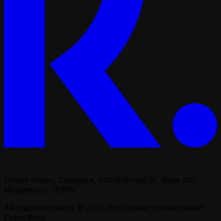
United States, Delaware, 651 N Broad St, Suite 201,
Middletown, 19709
Авторское право © 2026
Все права принадлежат
ProxyWing.