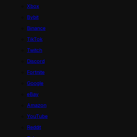
Xbox
Bybit
Binance
TikTok
Twitch
Discord
Fortnite
Google
eBay
Amazon
YouTube
Reddit