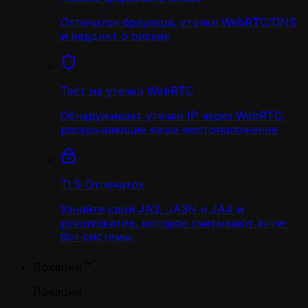
Отпечаток браузера, утечки WebRTC/DNS
и вердикт о рисках
Тест на утечки WebRTC
Обнаруживает утечки IP через WebRTC,
раскрывающие ваше местоположение
TLS Отпечаток
Узнайте свой JA3, JA3N и JA4 и
рукопожатие, которое считывают анти-
бот системы.
Локации
Локации