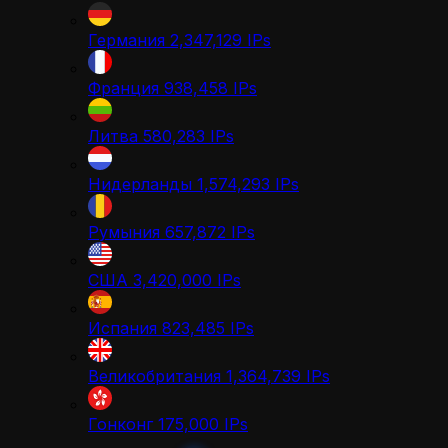
Германия
2,347,129
IPs
Франция
938,458
IPs
Литва
580,283
IPs
Нидерланды
1,574,293
IPs
Румыния
657,872
IPs
США
3,420,000
IPs
Испания
823,485
IPs
Великобритания
1,364,739
IPs
Гонконг
175,000
IPs