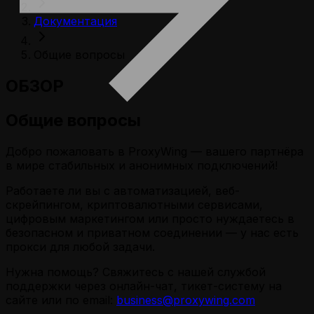
Документация
Общие вопросы
ОБЗОР
Общие вопросы
Добро пожаловать в ProxyWing — вашего партнёра
в мире стабильных и анонимных подключений!
Работаете ли вы с автоматизацией, веб-
скрейпингом, криптовалютными сервисами,
цифровым маркетингом или просто нуждаетесь в
безопасном и приватном соединении — у нас есть
прокси для любой задачи.
Нужна помощь? Свяжитесь с нашей службой
поддержки через онлайн-чат, тикет-систему на
сайте или по email:
business@proxywing.com