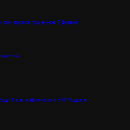
писок прокси под нужный формат
скорости
подробную информацию об IP-адресе