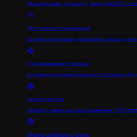
Обнаруживает утечки IP через WebRTC и п
Тест скорости интернета
Бесплатный сервис проверки скорости инт
Отслеживание IP-адреса
Отследите сетевой маршрут до любого IP и
Сканер портов
Узнайте, какие распространённые TCP-порт
Анализ цифрового следа