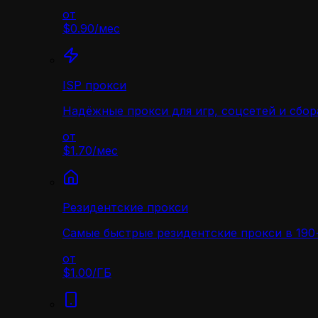
от
$0.90
/
мес
ISP прокси
Надёжные прокси для игр, соцсетей и сбор
от
$1.70
/
мес
Резидентские прокси
Самые быстрые резидентские прокси в 190+
от
$1.00
/
ГБ