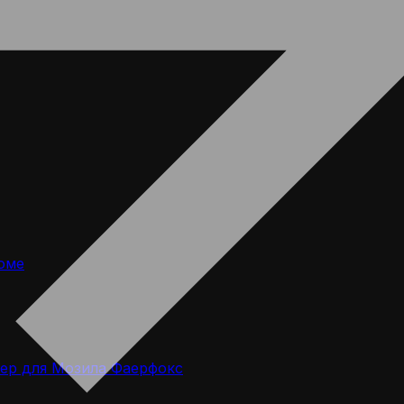
оме
ер для Мозила Фаерфокс