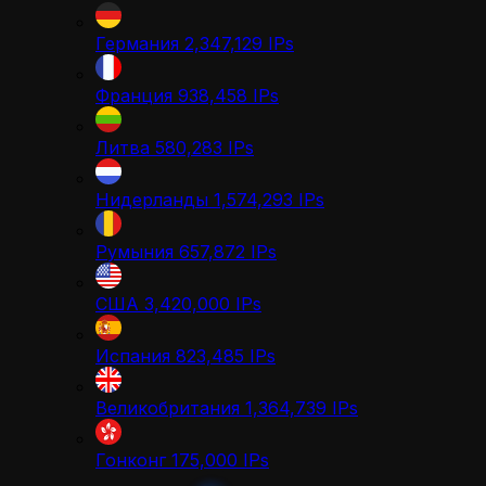
Германия
2,347,129
IPs
Франция
938,458
IPs
Литва
580,283
IPs
Нидерланды
1,574,293
IPs
Румыния
657,872
IPs
США
3,420,000
IPs
Испания
823,485
IPs
Великобритания
1,364,739
IPs
Гонконг
175,000
IPs