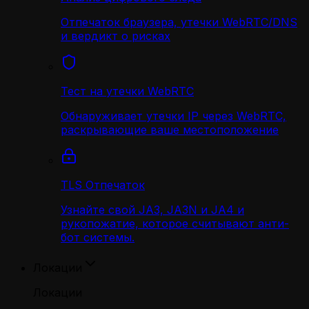
Отпечаток браузера, утечки WebRTC/DNS
и вердикт о рисках
Тест на утечки WebRTC
Обнаруживает утечки IP через WebRTC,
раскрывающие ваше местоположение
TLS Отпечаток
Узнайте свой JA3, JA3N и JA4 и
рукопожатие, которое считывают анти-
бот системы.
Локации
Локации