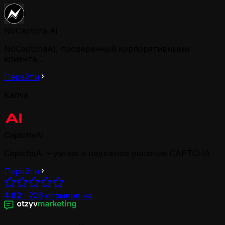
NoCaptcha Ai
NoCaptchaAI, проверенный корпоративными
клиента…
Перейти
Капча
CaptchaAI
CaptchaAI – умное и надежное решение CAPTCHA
Перейти
4.82
·
206
отзывов на