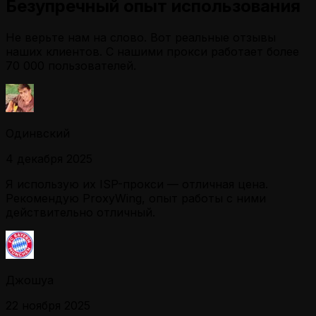
Безупречный опыт использования
Не верьте нам на слово. Вот реальные отзывы
наших клиентов. С нашими прокси работает более
70 000 пользователей.
Одинвский
4 декабря 2025
Я использую их ISP-прокси — отличная цена.
Рекомендую ProxyWing, опыт работы с ними
действительно отличный.
Джошуа
22 ноября 2025