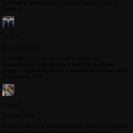
высокая стабильность, большой выбор стран и
городов
Петр Ян
12 декабря 2025
ProxyWing — один из самых стабильных
провайдеров, с которыми я работал: высокая
скорость, удобная панель управления и отзывчивая
поддержка 24/7.
Челси С.
12 июня 2026
Очень удобный в использовании сервис — отлично
подходит для нашей маркетинговой команды.