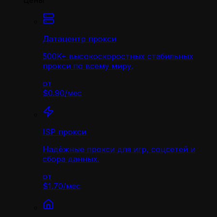
Цены
Датацентр прокси
500K+ высокоскоростных стабильных
прокси по всему миру.
от
$0.90
/
мес
ISP прокси
Надёжные прокси для игр, соцсетей и
сбора данных.
от
$1.70
/
мес