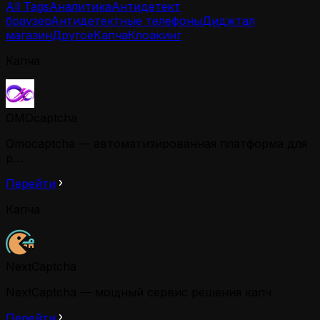
All Tags
Аналитика
Антидетект
браузер
Антидетектные телефоны
Диджтал
магазин
Другое
Капча
Клоакинг
Капча
OMOcaptcha
Omocaptcha — автоматизированная платформа для
р…
Перейти
Капча
NextCaptcha
NextCaptcha — мощный сервис решения капч
Перейти