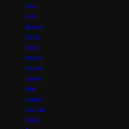
Xbox
Bybit
Binance
TikTok
Twitch
Discord
Fortnite
Google
eBay
Amazon
YouTube
Reddit