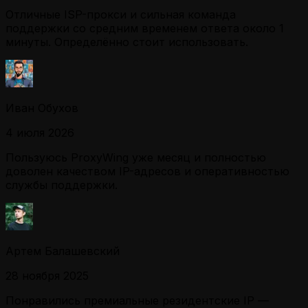
Отличные ISP-прокси и сильная команда
поддержки со средним временем ответа около 1
минуты. Определённо стоит использовать.
Иван Обухов
4 июля 2026
Пользуюсь ProxyWing уже месяц и полностью
доволен качеством IP-адресов и оперативностью
службы поддержки.
Артем Балашевский
28 ноября 2025
Понравились премиальные резидентские IP —