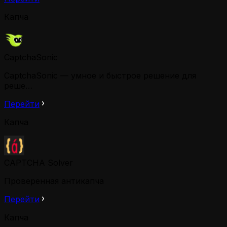
Капча
CaptchaSonic
CaptchaSonic — умное и быстрое решение для
реше…
Перейти
Капча
CAPTCHA Solver
Проверенная антикапча
Перейти
Капча