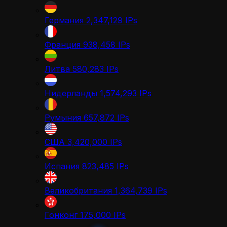
Германия
2,347,129
IPs
Франция
938,458
IPs
Литва
580,283
IPs
Нидерланды
1,574,293
IPs
Румыния
657,872
IPs
США
3,420,000
IPs
Испания
823,485
IPs
Великобритания
1,364,739
IPs
Гонконг
175,000
IPs