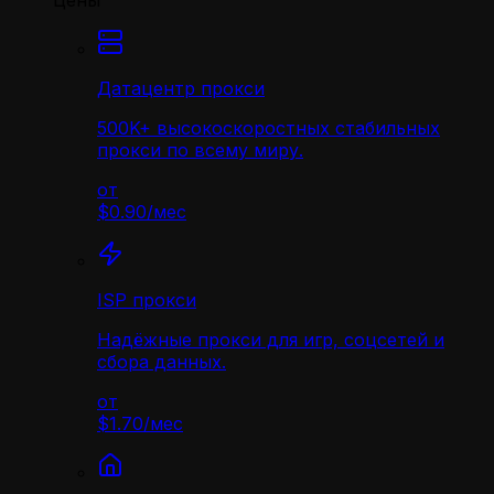
Цены
Датацентр прокси
500K+ высокоскоростных стабильных
прокси по всему миру.
от
$0.90
/
мес
ISP прокси
Надёжные прокси для игр, соцсетей и
сбора данных.
от
$1.70
/
мес