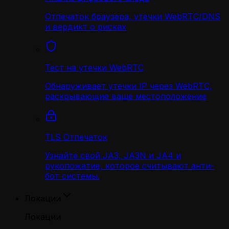
Отпечаток браузера, утечки WebRTC/DNS
и вердикт о рисках
Тест на утечки WebRTC
Обнаруживает утечки IP через WebRTC,
раскрывающие ваше местоположение
TLS Отпечаток
Узнайте свой JA3, JA3N и JA4 и
рукопожатие, которое считывают анти-
бот системы.
Локации
Локации