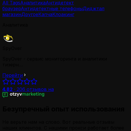
All Tags
Аналитика
Антидетект
браузер
Антидетектные телефоны
Диджтал
магазин
Другое
Капча
Клоакинг
Аналитика
SpyOver
SpyOver - сервис мониторинга и аналитики
тизерн…
Перейти
4.82
·
206
отзывов на
Безупречный опыт использования
Не верьте нам на слово. Вот реальные отзывы
наших клиентов. С нашими прокси работает более