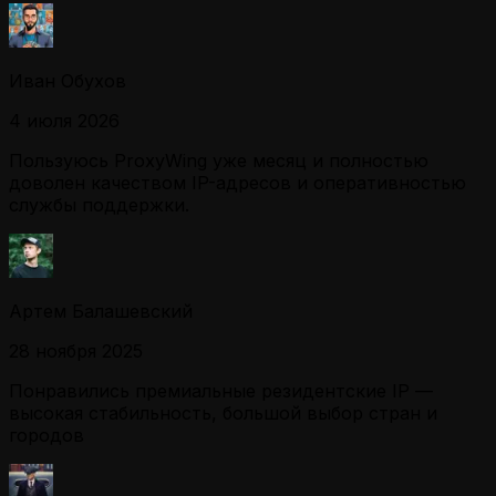
Иван Обухов
4 июля 2026
Пользуюсь ProxyWing уже месяц и полностью
доволен качеством IP-адресов и оперативностью
службы поддержки.
Артем Балашевский
28 ноября 2025
Понравились премиальные резидентские IP —
высокая стабильность, большой выбор стран и
городов