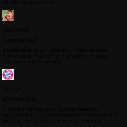
70 000 пользователей.
Одинвский
4 декабря 2025
Я использую их ISP-прокси — отличная цена.
Рекомендую ProxyWing, опыт работы с ними
действительно отличный.
Джошуа
22 ноября 2025
Отличные ISP-прокси и сильная команда
поддержки со средним временем ответа около 1
минуты. Определённо стоит использовать.