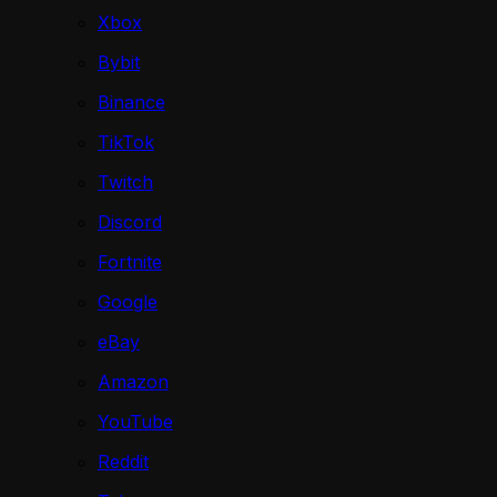
Xbox
Bybit
Binance
TikTok
Twitch
Discord
Fortnite
Google
eBay
Amazon
YouTube
Reddit