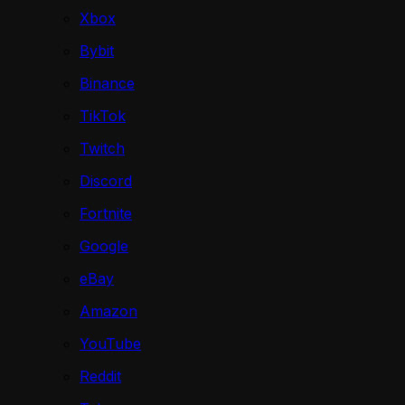
Xbox
Bybit
Binance
TikTok
Twitch
Discord
Fortnite
Google
eBay
Amazon
YouTube
Reddit