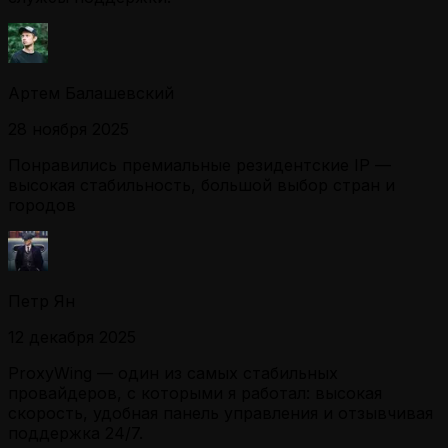
Артем Балашевский
28 ноября 2025
Понравились премиальные резидентские IP —
высокая стабильность, большой выбор стран и
городов
Петр Ян
12 декабря 2025
ProxyWing — один из самых стабильных
провайдеров, с которыми я работал: высокая
скорость, удобная панель управления и отзывчивая
поддержка 24/7.