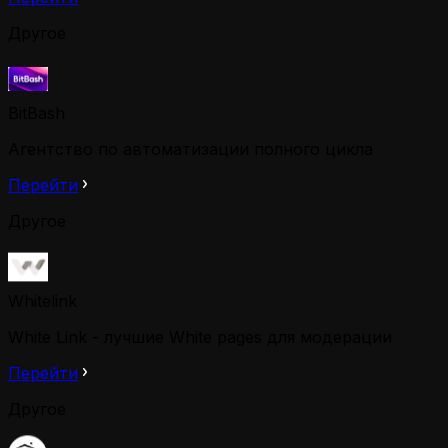
Другое
BitBash
Агентство по автоматизации полного цикла
Перейти
Другое
Whitelink
White Link - лучшие White pages для модерации
Перейти
Другое