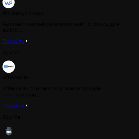
Whitepage.house
Автоматический генератор вайт-страниц для
арбит…
Перейти
Другое
AffWebsite
AffWebsite поможет вам найти лучшую
партнерскую…
Перейти
Другое