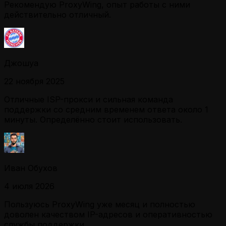
Рекомендую ProxyWing, опыт работы с ними
действительно отличный.
Джошуа
22 ноября 2025
Отличные ISP-прокси и сильная команда
поддержки со средним временем ответа около 1
минуты. Определённо стоит использовать.
Иван Обухов
4 июля 2026
Пользуюсь ProxyWing уже месяц и полностью
доволен качеством IP-адресов и оперативностью
службы поддержки.