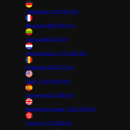
Германия
2,347,129
IPs
Франция
938,458
IPs
Литва
580,283
IPs
Нидерланды
1,574,293
IPs
Румыния
657,872
IPs
США
3,420,000
IPs
Испания
823,485
IPs
Великобритания
1,364,739
IPs
Гонконг
175,000
IPs