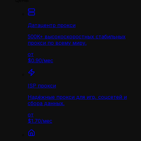
Цены
Датацентр прокси
500K+ высокоскоростных стабильных
прокси по всему миру.
от
$0.90
/
мес
ISP прокси
Надёжные прокси для игр, соцсетей и
сбора данных.
от
$1.70
/
мес