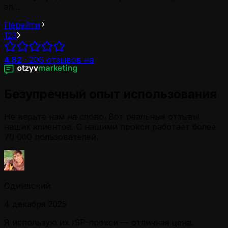
эл…
Перейти
1
2
3
4.82
·
206
отзывов на
Безупречный опыт использования
Не верьте нам на слово. Вот реальные отзывы
наших клиентов. С нашими прокси работает более
70 000 пользователей.
Одинвский
4 декабря 2025
Я использую их ISP-прокси — отличная цена.