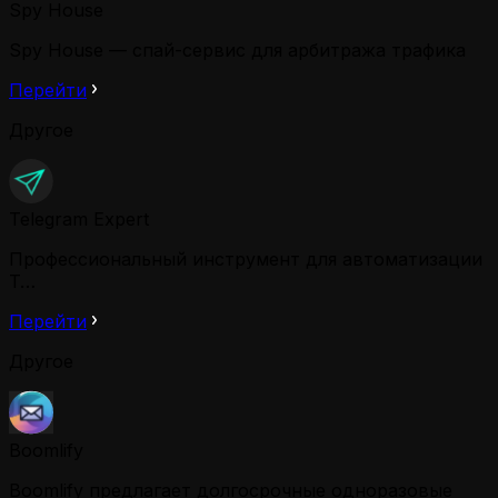
Spy House
Spy House — спай-сервис для арбитража трафика
Перейти
Другое
Telegram Expert
Профессиональный инструмент для автоматизации
T…
Перейти
Другое
Boomlify
Boomlify предлагает долгосрочные одноразовые