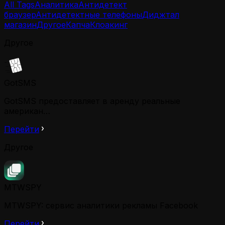
All Tags
Аналитика
Антидетект
браузер
Антидетектные телефоны
Диджтал
магазин
Другое
Капча
Клоакинг
Другое
GotSMS
GotSMS предоставляет в аренду реальные
американ…
Перейти
Другое
MTWSPY
MTWSPY: сервис аналитики рекламы Facebook
Перейти