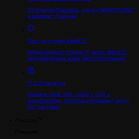
Отпечаток браузера, утечки WebRTC/DNS
и вердикт о рисках
Тест на утечки WebRTC
Обнаруживает утечки IP через WebRTC,
раскрывающие ваше местоположение
TLS Отпечаток
Узнайте свой JA3, JA3N и JA4 и
рукопожатие, которое считывают анти-
бот системы.
Локации
Локации