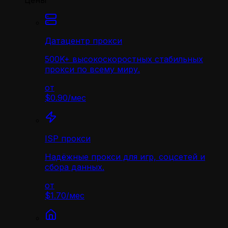
Цены
Датацентр прокси
500K+ высокоскоростных стабильных
прокси по всему миру.
от
$0.90
/
мес
ISP прокси
Надёжные прокси для игр, соцсетей и
сбора данных.
от
$1.70
/
мес