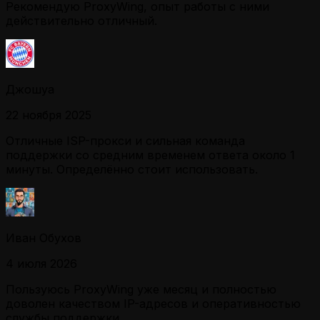
Рекомендую ProxyWing, опыт работы с ними
действительно отличный.
Джошуа
22 ноября 2025
Отличные ISP-прокси и сильная команда
поддержки со средним временем ответа около 1
минуты. Определённо стоит использовать.
Иван Обухов
4 июля 2026
Пользуюсь ProxyWing уже месяц и полностью
доволен качеством IP-адресов и оперативностью
службы поддержки.