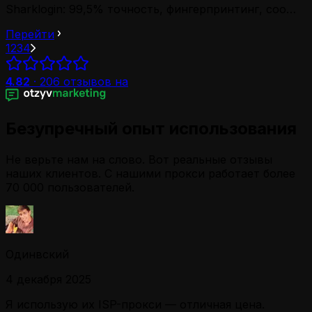
Sharklogin: 99,5% точность, фингерпринтинг, соо…
Перейти
1
2
3
4
4.82
·
206
отзывов на
Безупречный опыт использования
Не верьте нам на слово. Вот реальные отзывы
наших клиентов. С нашими прокси работает более
70 000 пользователей.
Одинвский
4 декабря 2025
Я использую их ISP-прокси — отличная цена.