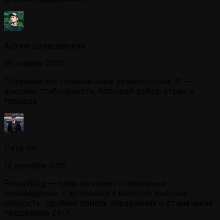
Артем Балашевский
28 ноября 2025
Понравились премиальные резидентские IP —
высокая стабильность, большой выбор стран и
городов
Петр Ян
12 декабря 2025
ProxyWing — один из самых стабильных
провайдеров, с которыми я работал: высокая
скорость, удобная панель управления и отзывчивая
поддержка 24/7.