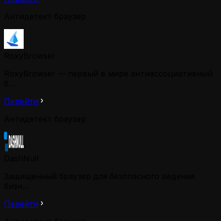
Антидетект браузер
RoxyBrowser
RoxyBrowser — первый в мире антиассоциативный
б…
Перейти
Антидетект браузер
DashNull
Защищенный браузер для безопасного ведения
бизн…
Перейти