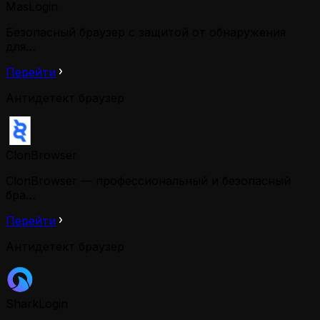
MasLogin
Безопасный браузер с защитой от обнаружения
для…
Перейти
Антидетект браузер
ClonBrowser
ClonBrowser — профессиональный и безопасный
бра…
Перейти
Антидетект браузер
SharkLogin