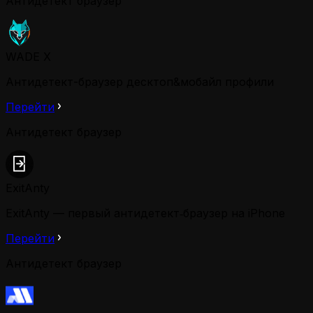
Антидетект браузер
WADE X
Антидетект-браузер десктоп&мобайл профили
Перейти
Антидетект браузер
ExitAnty
ExitAnty — первый антидетект‑браузер на iPhone
Перейти
Антидетект браузер