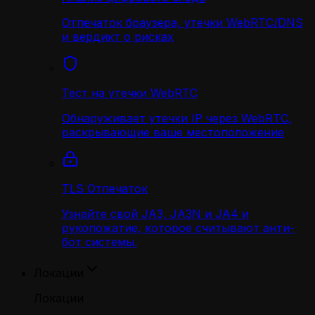
Отпечаток браузера, утечки WebRTC/DNS
и вердикт о рисках
Тест на утечки WebRTC
Обнаруживает утечки IP через WebRTC,
раскрывающие ваше местоположение
TLS Отпечаток
Узнайте свой JA3, JA3N и JA4 и
рукопожатие, которое считывают анти-
бот системы.
Локации
Локации