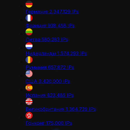
Германия
2,347,129
IPs
Франция
938,458
IPs
Литва
580,283
IPs
Нидерланды
1,574,293
IPs
Румыния
657,872
IPs
США
3,420,000
IPs
Испания
823,485
IPs
Великобритания
1,364,739
IPs
Гонконг
175,000
IPs