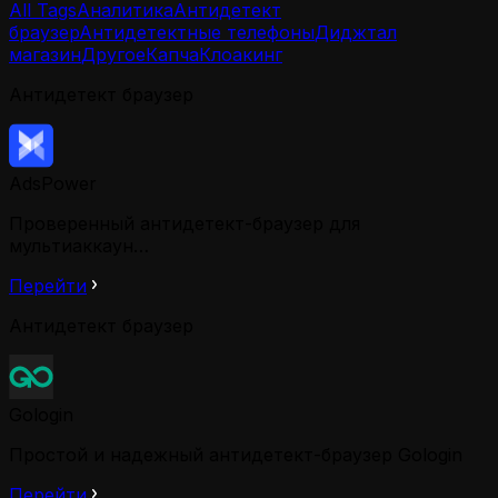
All Tags
Аналитика
Антидетект
браузер
Антидетектные телефоны
Диджтал
магазин
Другое
Капча
Клоакинг
Антидетект браузер
AdsPower
Проверенный антидетект-браузер для
мультиаккаун…
Перейти
Антидетект браузер
Gologin
Простой и надежный антидетект-браузер Gologin
Перейти