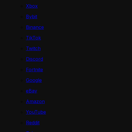
Xbox
Bybit
Binance
TikTok
Twitch
Discord
Fortnite
Google
eBay
Amazon
YouTube
Reddit