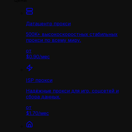
Цены
Датацентр прокси
500K+ высокоскоростных стабильных
прокси по всему миру.
от
$0.90
/
мес
ISP прокси
Надёжные прокси для игр, соцсетей и
сбора данных.
от
$1.70
/
мес