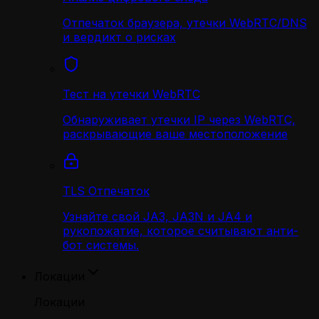
Отпечаток браузера, утечки WebRTC/DNS
и вердикт о рисках
Тест на утечки WebRTC
Обнаруживает утечки IP через WebRTC,
раскрывающие ваше местоположение
TLS Отпечаток
Узнайте свой JA3, JA3N и JA4 и
рукопожатие, которое считывают анти-
бот системы.
Локации
Локации