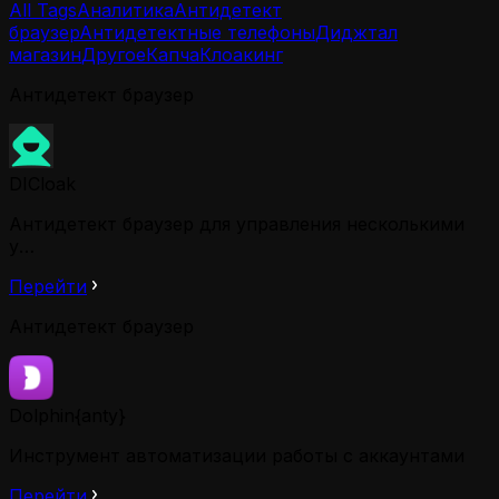
All Tags
Аналитика
Антидетект
браузер
Антидетектные телефоны
Диджтал
магазин
Другое
Капча
Клоакинг
Антидетект браузер
DICloak
Антидетект браузер для управления несколькими
у…
Перейти
Антидетект браузер
Dolphin{anty}
Инструмент автоматизации работы с аккаунтами
Перейти