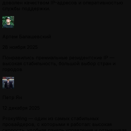
доволен качеством IP-адресов и оперативностью
службы поддержки.
Артем Балашевский
28 ноября 2025
Понравились премиальные резидентские IP —
высокая стабильность, большой выбор стран и
городов
Петр Ян
12 декабря 2025
ProxyWing — один из самых стабильных
провайдеров, с которыми я работал: высокая
скорость, удобная панель управления и отзывчивая