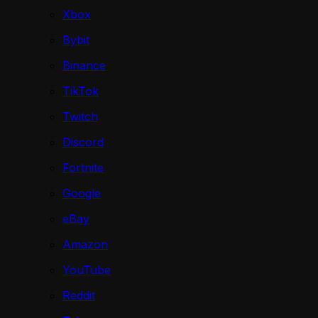
Xbox
Bybit
Binance
TikTok
Twitch
Discord
Fortnite
Google
eBay
Amazon
YouTube
Reddit