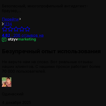
Безопасный, многопрофильный антидетект-
браузер,…
Перейти
1
2
3
4
4.82
·
206
отзывов на
Безупречный опыт использования
Не верьте нам на слово. Вот реальные отзывы
наших клиентов. С нашими прокси работает более
70 000 пользователей.
Одинвский
4 декабря 2025