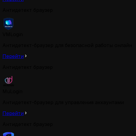
Антидетект браузер
VMLogin
Aнтидетект-браузер для безопасной работы онлайн
Перейти
Антидетект браузер
MuLogin
Антидетект-браузер для управления аккаунтами
Перейти
Антидетект браузер