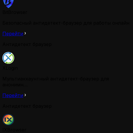
BitBrowser
Безопасный антидетект-браузер для работы онлайн
Перейти
Антидетект браузер
XLogin
Мультиаккаунтный антидетект-браузер для
анонимн…
Перейти
Антидетект браузер
IXBrowser