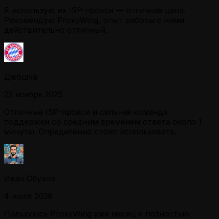
Я использую их ISP-прокси — отличная цена.
Рекомендую ProxyWing, опыт работы с ними
действительно отличный.
Джошуа
22 ноября 2025
Отличные ISP-прокси и сильная команда
поддержки со средним временем ответа около 1
минуты. Определённо стоит использовать.
Иван Обухов
4 июля 2026
Пользуюсь ProxyWing уже месяц и полностью